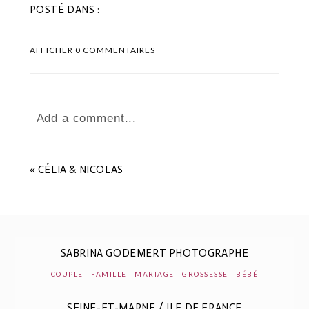
POSTÉ DANS :
AFFICHER
0 COMMENTAIRES
Add a comment...
Your email is
never
published or shared.
Les champs marqués sont requis *
«
CÉLIA & NICOLAS
SABRINA GODEMERT PHOTOGRAPHE
COUPLE
-
FAMILLE
-
MARIAGE
-
GROSSESSE
-
BÉBÉ
SEINE-ET-MARNE / ILE DE FRANCE