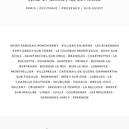
POST COMMENT
PARIS / OCCITANIE / PROVENCE / SUD-OUEST
SAINT-FARGEAU-PONTHIERRY - VILLIERS-EN-BIÈRE - LES ÉCRENNES
- ÉVRY-GRÉGY-SUR-YERRE - LE COUDRAY-MONTCEAUX - SOISY-SUR-
ÉCOLE - SAINT-MICHEL-SUR-ORGE - BRANSLES - CHARTRETTES - LA
ROCHETTE - VOISENON - SANTENY - PRINGY - BOISSISE-LA-
BERTRAND - BOISSISE-LE-ROI - BOIS-LE-ROI - LOMMOYE -
MONTPELLIER - VILLEPREUX - CASTENAU-DE-GUERS -DAMMARTIN-
SUR-TIGEAUX - MORMANT - MÉRY-SUR-OISE - LORGUES - LA-
CHAPELLE-GAUTHIER - SAUBUSSE - TIGEAUX - BREUX-JOUY -
VALLERY - CRISENOY - SAVIGNY-LE-TEMPLE - LA BELLIOLE - BRAYE-
SUR-MAULNE - LISSES - JUILLY - COURGENAY - LES MOLIÈRES -
VARENNES-JARCY - ÉPERNON