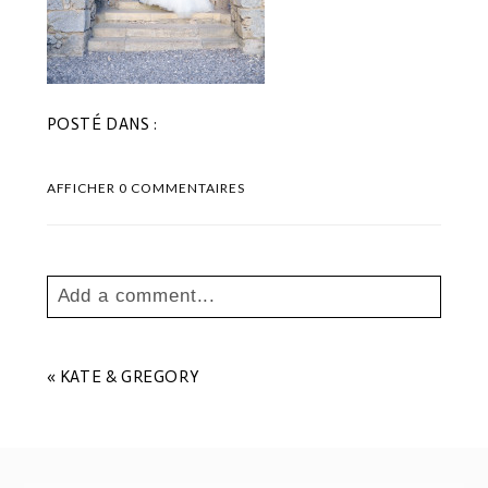
POSTÉ DANS :
AFFICHER
0 COMMENTAIRES
Add a comment...
Your email is
never
published or shared.
Les champs marqués sont requis *
«
KATE & GREGORY