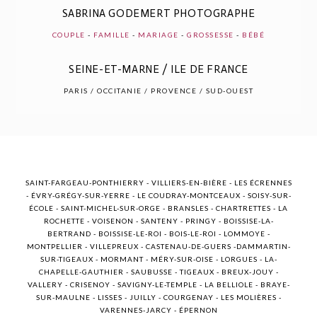
SABRINA GODEMERT PHOTOGRAPHE
COUPLE
-
FAMILLE
-
MARIAGE
-
GROSSESSE
-
BÉBÉ
SEINE-ET-MARNE / ILE DE FRANCE
POST COMMENT
PARIS / OCCITANIE / PROVENCE / SUD-OUEST
SAINT-FARGEAU-PONTHIERRY - VILLIERS-EN-BIÈRE - LES ÉCRENNES
- ÉVRY-GRÉGY-SUR-YERRE - LE COUDRAY-MONTCEAUX - SOISY-SUR-
ÉCOLE - SAINT-MICHEL-SUR-ORGE - BRANSLES - CHARTRETTES - LA
ROCHETTE - VOISENON - SANTENY - PRINGY - BOISSISE-LA-
BERTRAND - BOISSISE-LE-ROI - BOIS-LE-ROI - LOMMOYE -
MONTPELLIER - VILLEPREUX - CASTENAU-DE-GUERS -DAMMARTIN-
SUR-TIGEAUX - MORMANT - MÉRY-SUR-OISE - LORGUES - LA-
CHAPELLE-GAUTHIER - SAUBUSSE - TIGEAUX - BREUX-JOUY -
VALLERY - CRISENOY - SAVIGNY-LE-TEMPLE - LA BELLIOLE - BRAYE-
SUR-MAULNE - LISSES - JUILLY - COURGENAY - LES MOLIÈRES -
VARENNES-JARCY - ÉPERNON