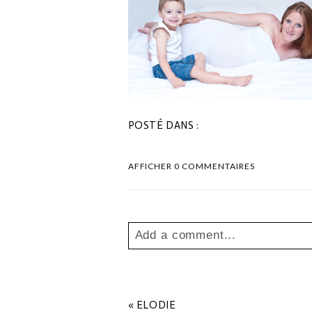
POSTÉ DANS :
AFFICHER
0 COMMENTAIRES
Add a comment...
Your email is
never
published o
«
ELODIE