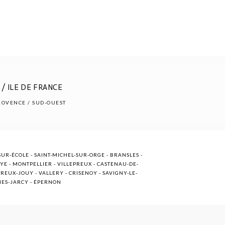
/ ILE DE FRANCE
PROVENCE / SUD-OUEST
UR-ÉCOLE - SAINT-MICHEL-SUR-ORGE - BRANSLES -
OYE - MONTPELLIER - VILLEPREUX - CASTENAU-DE-
EUX-JOUY - VALLERY - CRISENOY - SAVIGNY-LE-
NNES-JARCY - ÉPERNON