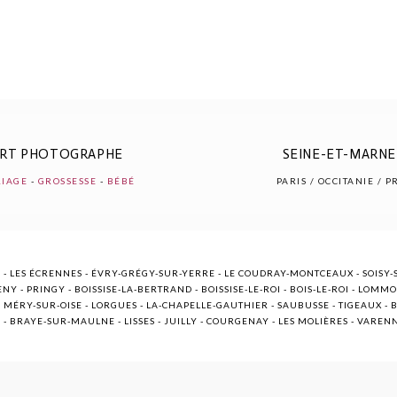
ERT PHOTOGRAPHE
SEINE-ET-MARNE 
IAGE
-
GROSSESSE
-
BÉBÉ
PARIS / OCCITANIE / 
 - LES ÉCRENNES - ÉVRY-GRÉGY-SUR-YERRE - LE COUDRAY-MONTCEAUX - SOISY-S
NY - PRINGY - BOISSISE-LA-BERTRAND - BOISSISE-LE-ROI - BOIS-LE-ROI - LOMM
ÉRY-SUR-OISE - LORGUES - LA-CHAPELLE-GAUTHIER - SAUBUSSE - TIGEAUX - BR
E - BRAYE-SUR-MAULNE - LISSES - JUILLY - COURGENAY - LES MOLIÈRES - VARE