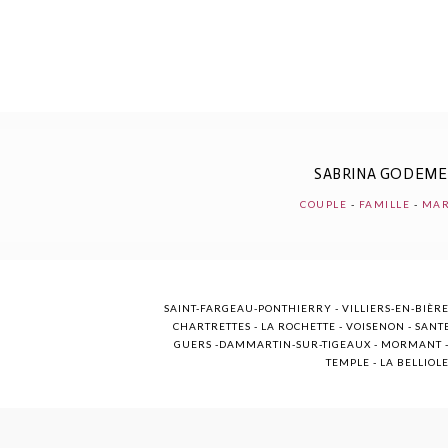
POST COMMENT
SABRINA GODEM
COUPLE
-
FAMILLE
-
MAR
SAINT-FARGEAU-PONTHIERRY - VILLIERS-EN-BIÈRE
CHARTRETTES - LA ROCHETTE - VOISENON - SANTE
GUERS -DAMMARTIN-SUR-TIGEAUX - MORMANT - M
TEMPLE - LA BELLIOL