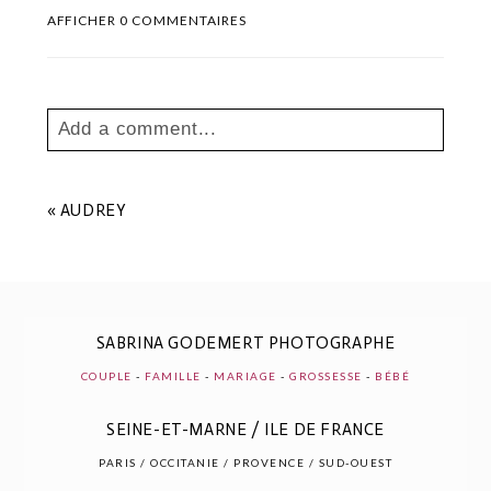
AFFICHER
0 COMMENTAIRES
Add a comment...
Your email is
never
published or shared.
Les champs marqués sont requis *
«
AUDREY
SABRINA GODEMERT PHOTOGRAPHE
COUPLE
-
FAMILLE
-
MARIAGE
-
GROSSESSE
-
BÉBÉ
SEINE-ET-MARNE / ILE DE FRANCE
POST COMMENT
PARIS / OCCITANIE / PROVENCE / SUD-OUEST