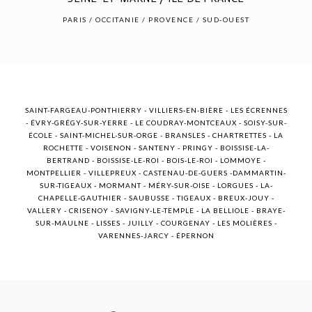
POST COMMENT
PARIS / OCCITANIE / PROVENCE / SUD-OUEST
SAINT-FARGEAU-PONTHIERRY - VILLIERS-EN-BIÈRE - LES ÉCRENNES
- ÉVRY-GRÉGY-SUR-YERRE - LE COUDRAY-MONTCEAUX - SOISY-SUR-
ÉCOLE - SAINT-MICHEL-SUR-ORGE - BRANSLES - CHARTRETTES - LA
ROCHETTE - VOISENON - SANTENY - PRINGY - BOISSISE-LA-
BERTRAND - BOISSISE-LE-ROI - BOIS-LE-ROI - LOMMOYE -
MONTPELLIER - VILLEPREUX - CASTENAU-DE-GUERS -DAMMARTIN-
SUR-TIGEAUX - MORMANT - MÉRY-SUR-OISE - LORGUES - LA-
CHAPELLE-GAUTHIER - SAUBUSSE - TIGEAUX - BREUX-JOUY -
VALLERY - CRISENOY - SAVIGNY-LE-TEMPLE - LA BELLIOLE - BRAYE-
SUR-MAULNE - LISSES - JUILLY - COURGENAY - LES MOLIÈRES -
VARENNES-JARCY - ÉPERNON