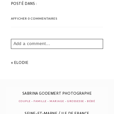
POSTÉ DANS :
AFFICHER
0 COMMENTAIRES
Add a comment...
Your email is
never
published or shared.
Les champs marqués sont requis *
«
ELODIE
SABRINA GODEMERT PHOTOGRAPHE
COUPLE
-
FAMILLE
-
MARIAGE
-
GROSSESSE
-
BÉBÉ
SEINE-ET-MARNE / ILE DE FRANCE