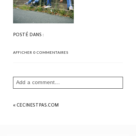
POSTÉ DANS :
AFFICHER
0 COMMENTAIRES
Add a comment...
Your email is
never
published or shared.
Les champs marqués sont requis *
«
CECINESTPAS.COM