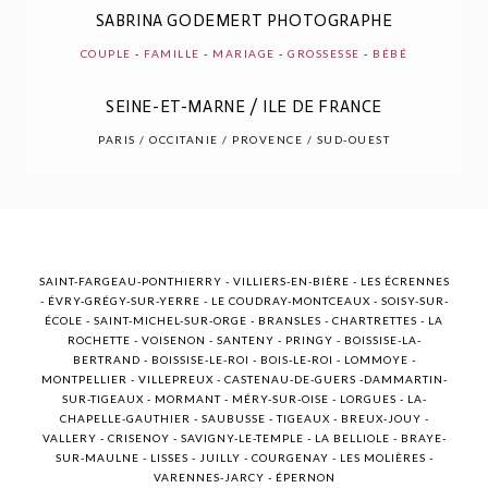
SABRINA GODEMERT PHOTOGRAPHE
COUPLE
-
FAMILLE
-
MARIAGE
-
GROSSESSE
-
BÉBÉ
SEINE-ET-MARNE / ILE DE FRANCE
POST COMMENT
PARIS / OCCITANIE / PROVENCE / SUD-OUEST
SAINT-FARGEAU-PONTHIERRY - VILLIERS-EN-BIÈRE - LES ÉCRENNES
- ÉVRY-GRÉGY-SUR-YERRE - LE COUDRAY-MONTCEAUX - SOISY-SUR-
ÉCOLE - SAINT-MICHEL-SUR-ORGE - BRANSLES - CHARTRETTES - LA
ROCHETTE - VOISENON - SANTENY - PRINGY - BOISSISE-LA-
BERTRAND - BOISSISE-LE-ROI - BOIS-LE-ROI - LOMMOYE -
MONTPELLIER - VILLEPREUX - CASTENAU-DE-GUERS -DAMMARTIN-
SUR-TIGEAUX - MORMANT - MÉRY-SUR-OISE - LORGUES - LA-
CHAPELLE-GAUTHIER - SAUBUSSE - TIGEAUX - BREUX-JOUY -
VALLERY - CRISENOY - SAVIGNY-LE-TEMPLE - LA BELLIOLE - BRAYE-
SUR-MAULNE - LISSES - JUILLY - COURGENAY - LES MOLIÈRES -
VARENNES-JARCY - ÉPERNON