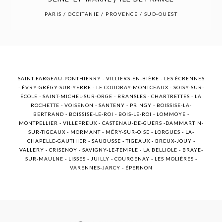
POST COMMENT
PARIS / OCCITANIE / PROVENCE / SUD-OUEST
SAINT-FARGEAU-PONTHIERRY - VILLIERS-EN-BIÈRE - LES ÉCRENNES
- ÉVRY-GRÉGY-SUR-YERRE - LE COUDRAY-MONTCEAUX - SOISY-SUR-
ÉCOLE - SAINT-MICHEL-SUR-ORGE - BRANSLES - CHARTRETTES - LA
ROCHETTE - VOISENON - SANTENY - PRINGY - BOISSISE-LA-
BERTRAND - BOISSISE-LE-ROI - BOIS-LE-ROI - LOMMOYE -
MONTPELLIER - VILLEPREUX - CASTENAU-DE-GUERS -DAMMARTIN-
SUR-TIGEAUX - MORMANT - MÉRY-SUR-OISE - LORGUES - LA-
CHAPELLE-GAUTHIER - SAUBUSSE - TIGEAUX - BREUX-JOUY -
VALLERY - CRISENOY - SAVIGNY-LE-TEMPLE - LA BELLIOLE - BRAYE-
SUR-MAULNE - LISSES - JUILLY - COURGENAY - LES MOLIÈRES -
VARENNES-JARCY - ÉPERNON