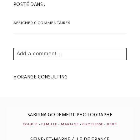
POSTÉ DANS :
AFFICHER
0 COMMENTAIRES
Add a comment...
Your email is
never
published or shared.
Les champs marqués sont requis *
«
ORANGE CONSULTING
SABRINA GODEMERT PHOTOGRAPHE
COUPLE
-
FAMILLE
-
MARIAGE
-
GROSSESSE
-
BÉBÉ
SEINE-ET-MARNE / ILE DE FRANCE