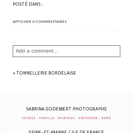
POSTÉ DANS :
AFFICHER
0 COMMENTAIRES
Add a comment...
Your email is
never
published or shared.
Les champs marqués sont requis *
«
TONNELLERIE BORDELAISE
SABRINA GODEMERT PHOTOGRAPHE
COUPLE
-
FAMILLE
-
MARIAGE
-
GROSSESSE
-
BÉBÉ
SEINE-ET-MARNE / ILE DE FRANCE