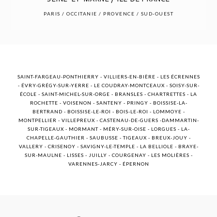
POST COMMENT
PARIS / OCCITANIE / PROVENCE / SUD-OUEST
SAINT-FARGEAU-PONTHIERRY - VILLIERS-EN-BIÈRE - LES ÉCRENNES
- ÉVRY-GRÉGY-SUR-YERRE - LE COUDRAY-MONTCEAUX - SOISY-SUR-
ÉCOLE - SAINT-MICHEL-SUR-ORGE - BRANSLES - CHARTRETTES - LA
ROCHETTE - VOISENON - SANTENY - PRINGY - BOISSISE-LA-
BERTRAND - BOISSISE-LE-ROI - BOIS-LE-ROI - LOMMOYE -
MONTPELLIER - VILLEPREUX - CASTENAU-DE-GUERS -DAMMARTIN-
SUR-TIGEAUX - MORMANT - MÉRY-SUR-OISE - LORGUES - LA-
CHAPELLE-GAUTHIER - SAUBUSSE - TIGEAUX - BREUX-JOUY -
VALLERY - CRISENOY - SAVIGNY-LE-TEMPLE - LA BELLIOLE - BRAYE-
SUR-MAULNE - LISSES - JUILLY - COURGENAY - LES MOLIÈRES -
VARENNES-JARCY - ÉPERNON