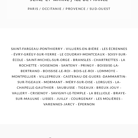
POST COMMENT
PARIS / OCCITANIE / PROVENCE / SUD-OUEST
SAINT-FARGEAU-PONTHIERRY - VILLIERS-EN-BIÈRE - LES ÉCRENNES
- ÉVRY-GRÉGY-SUR-YERRE - LE COUDRAY-MONTCEAUX - SOISY-SUR-
ÉCOLE - SAINT-MICHEL-SUR-ORGE - BRANSLES - CHARTRETTES - LA
ROCHETTE - VOISENON - SANTENY - PRINGY - BOISSISE-LA-
BERTRAND - BOISSISE-LE-ROI - BOIS-LE-ROI - LOMMOYE -
MONTPELLIER - VILLEPREUX - CASTENAU-DE-GUERS -DAMMARTIN-
SUR-TIGEAUX - MORMANT - MÉRY-SUR-OISE - LORGUES - LA-
CHAPELLE-GAUTHIER - SAUBUSSE - TIGEAUX - BREUX-JOUY -
VALLERY - CRISENOY - SAVIGNY-LE-TEMPLE - LA BELLIOLE - BRAYE-
SUR-MAULNE - LISSES - JUILLY - COURGENAY - LES MOLIÈRES -
VARENNES-JARCY - ÉPERNON