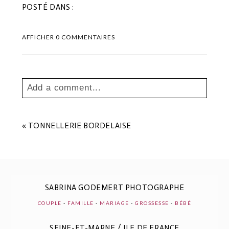
POSTÉ DANS :
AFFICHER
0 COMMENTAIRES
Add a comment...
Your email is
never
published or shared.
Les champs marqués sont requis *
«
TONNELLERIE BORDELAISE
SABRINA GODEMERT PHOTOGRAPHE
COUPLE
-
FAMILLE
-
MARIAGE
-
GROSSESSE
-
BÉBÉ
SEINE-ET-MARNE / ILE DE FRANCE