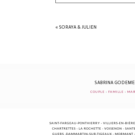
Your email is
never
published o
«
SORAYA & JULIEN
POST COMMENT
SABRINA GODEM
COUPLE
-
FAMILLE
-
MAR
SAINT-FARGEAU-PONTHIERRY - VILLIERS-EN-BIÈRE
CHARTRETTES - LA ROCHETTE - VOISENON - SANTE
GUERS -DAMMARTIN-SUR-TIGEAUX - MORMANT - M