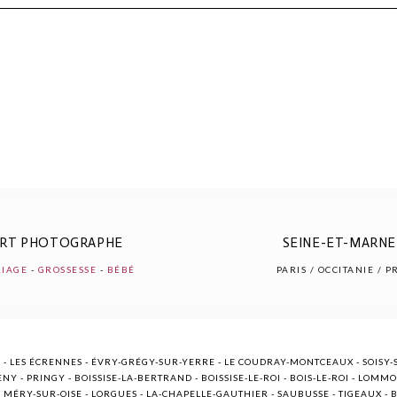
r shared. Les champs marqués sont requis *
ERT PHOTOGRAPHE
SEINE-ET-MARNE 
IAGE
-
GROSSESSE
-
BÉBÉ
PARIS / OCCITANIE / 
 - LES ÉCRENNES - ÉVRY-GRÉGY-SUR-YERRE - LE COUDRAY-MONTCEAUX - SOISY-S
NY - PRINGY - BOISSISE-LA-BERTRAND - BOISSISE-LE-ROI - BOIS-LE-ROI - LOMM
ÉRY-SUR-OISE - LORGUES - LA-CHAPELLE-GAUTHIER - SAUBUSSE - TIGEAUX - BR