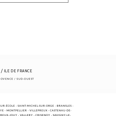
/ ILE DE FRANCE
PROVENCE / SUD-OUEST
UR-ÉCOLE - SAINT-MICHEL-SUR-ORGE - BRANSLES -
OYE - MONTPELLIER - VILLEPREUX - CASTENAU-DE-
EUX-JOUY - VALLERY - CRISENOY - SAVIGNY-LE-