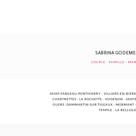
POST COMMENT
SABRINA GODEM
COUPLE
-
FAMILLE
-
MAR
SAINT-FARGEAU-PONTHIERRY - VILLIERS-EN-BIÈRE
CHARTRETTES - LA ROCHETTE - VOISENON - SANTE
GUERS -DAMMARTIN-SUR-TIGEAUX - MORMANT - M
TEMPLE - LA BELLIOL