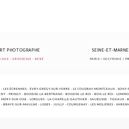
ERT PHOTOGRAPHE
SEINE-ET-MARNE 
IAGE
-
GROSSESSE
-
BÉBÉ
PARIS / OCCITANIE / 
 - LES ÉCRENNES - ÉVRY-GRÉGY-SUR-YERRE - LE COUDRAY-MONTCEAUX - SOISY-S
NY - PRINGY - BOISSISE-LA-BERTRAND - BOISSISE-LE-ROI - BOIS-LE-ROI - LOMM
ÉRY-SUR-OISE - LORGUES - LA-CHAPELLE-GAUTHIER - SAUBUSSE - TIGEAUX - BR
E - BRAYE-SUR-MAULNE - LISSES - JUILLY - COURGENAY - LES MOLIÈRES - VARE