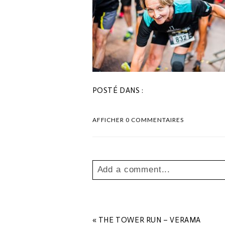
POSTÉ DANS :
AFFICHER
0 COMMENTAIRES
Add a comment...
Your email is
never
published o
«
THE TOWER RUN – VERAMA