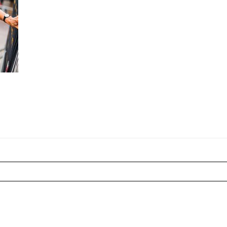
r shared. Les champs marqués sont requis *