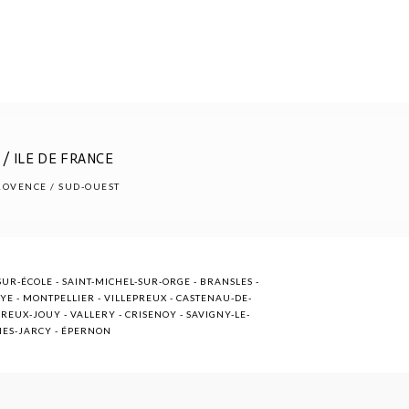
/ ILE DE FRANCE
PROVENCE / SUD-OUEST
UR-ÉCOLE - SAINT-MICHEL-SUR-ORGE - BRANSLES -
OYE - MONTPELLIER - VILLEPREUX - CASTENAU-DE-
EUX-JOUY - VALLERY - CRISENOY - SAVIGNY-LE-
NNES-JARCY - ÉPERNON