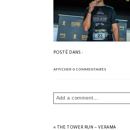
POSTÉ DANS :
AFFICHER
0 COMMENTAIRES
Add a comment...
Your email is
never
published o
«
THE TOWER RUN – VERAMA