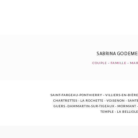
POST COMMENT
SABRINA GODEM
COUPLE
-
FAMILLE
-
MAR
SAINT-FARGEAU-PONTHIERRY - VILLIERS-EN-BIÈRE
CHARTRETTES - LA ROCHETTE - VOISENON - SANTE
GUERS -DAMMARTIN-SUR-TIGEAUX - MORMANT - M
TEMPLE - LA BELLIOL