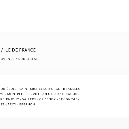
/ ILE DE FRANCE
PROVENCE / SUD-OUEST
UR-ÉCOLE - SAINT-MICHEL-SUR-ORGE - BRANSLES -
OYE - MONTPELLIER - VILLEPREUX - CASTENAU-DE-
EUX-JOUY - VALLERY - CRISENOY - SAVIGNY-LE-
NNES-JARCY - ÉPERNON