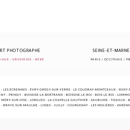
ERT PHOTOGRAPHE
SEINE-ET-MARNE 
IAGE
-
GROSSESSE
-
BÉBÉ
PARIS / OCCITANIE / 
 - LES ÉCRENNES - ÉVRY-GRÉGY-SUR-YERRE - LE COUDRAY-MONTCEAUX - SOISY-S
NY - PRINGY - BOISSISE-LA-BERTRAND - BOISSISE-LE-ROI - BOIS-LE-ROI - LOMM
ÉRY-SUR-OISE - LORGUES - LA-CHAPELLE-GAUTHIER - SAUBUSSE - TIGEAUX - BR
E - BRAYE-SUR-MAULNE - LISSES - JUILLY - COURGENAY - LES MOLIÈRES - VARE