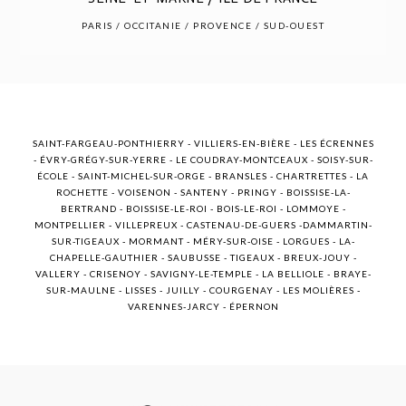
POST COMMENT
PARIS / OCCITANIE / PROVENCE / SUD-OUEST
SAINT-FARGEAU-PONTHIERRY - VILLIERS-EN-BIÈRE - LES ÉCRENNES
- ÉVRY-GRÉGY-SUR-YERRE - LE COUDRAY-MONTCEAUX - SOISY-SUR-
ÉCOLE - SAINT-MICHEL-SUR-ORGE - BRANSLES - CHARTRETTES - LA
ROCHETTE - VOISENON - SANTENY - PRINGY - BOISSISE-LA-
BERTRAND - BOISSISE-LE-ROI - BOIS-LE-ROI - LOMMOYE -
MONTPELLIER - VILLEPREUX - CASTENAU-DE-GUERS -DAMMARTIN-
SUR-TIGEAUX - MORMANT - MÉRY-SUR-OISE - LORGUES - LA-
CHAPELLE-GAUTHIER - SAUBUSSE - TIGEAUX - BREUX-JOUY -
VALLERY - CRISENOY - SAVIGNY-LE-TEMPLE - LA BELLIOLE - BRAYE-
SUR-MAULNE - LISSES - JUILLY - COURGENAY - LES MOLIÈRES -
VARENNES-JARCY - ÉPERNON