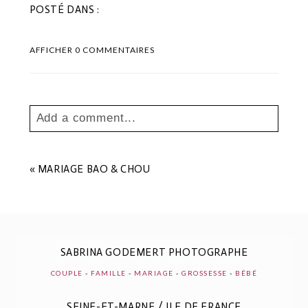
POSTÉ DANS :
AFFICHER
0 COMMENTAIRES
Add a comment...
Your email is
never
published or shared.
Les champs marqués sont requis *
«
MARIAGE BAO & CHOU
SABRINA GODEMERT PHOTOGRAPHE
COUPLE
-
FAMILLE
-
MARIAGE
-
GROSSESSE
-
BÉBÉ
SEINE-ET-MARNE / ILE DE FRANCE