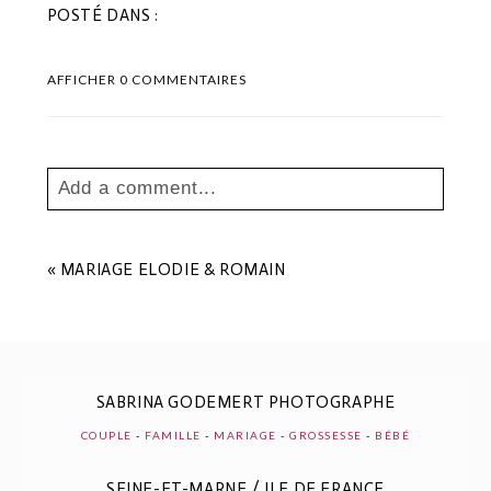
POSTÉ DANS :
AFFICHER
0 COMMENTAIRES
Add a comment...
Your email is
never
published or shared.
Les champs marqués sont requis *
«
MARIAGE ELODIE & ROMAIN
SABRINA GODEMERT PHOTOGRAPHE
COUPLE
-
FAMILLE
-
MARIAGE
-
GROSSESSE
-
BÉBÉ
SEINE-ET-MARNE / ILE DE FRANCE