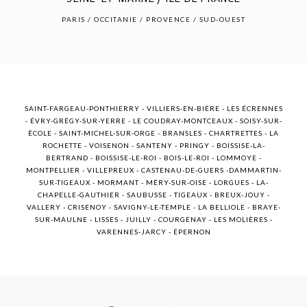
POST COMMENT
PARIS / OCCITANIE / PROVENCE / SUD-OUEST
SAINT-FARGEAU-PONTHIERRY - VILLIERS-EN-BIÈRE - LES ÉCRENNES
- ÉVRY-GRÉGY-SUR-YERRE - LE COUDRAY-MONTCEAUX - SOISY-SUR-
ÉCOLE - SAINT-MICHEL-SUR-ORGE - BRANSLES - CHARTRETTES - LA
ROCHETTE - VOISENON - SANTENY - PRINGY - BOISSISE-LA-
BERTRAND - BOISSISE-LE-ROI - BOIS-LE-ROI - LOMMOYE -
MONTPELLIER - VILLEPREUX - CASTENAU-DE-GUERS -DAMMARTIN-
SUR-TIGEAUX - MORMANT - MÉRY-SUR-OISE - LORGUES - LA-
CHAPELLE-GAUTHIER - SAUBUSSE - TIGEAUX - BREUX-JOUY -
VALLERY - CRISENOY - SAVIGNY-LE-TEMPLE - LA BELLIOLE - BRAYE-
SUR-MAULNE - LISSES - JUILLY - COURGENAY - LES MOLIÈRES -
VARENNES-JARCY - ÉPERNON