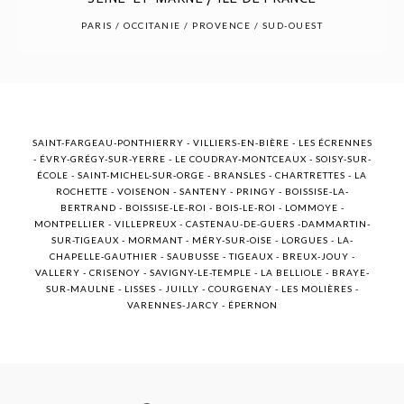
POST COMMENT
PARIS / OCCITANIE / PROVENCE / SUD-OUEST
SAINT-FARGEAU-PONTHIERRY - VILLIERS-EN-BIÈRE - LES ÉCRENNES
- ÉVRY-GRÉGY-SUR-YERRE - LE COUDRAY-MONTCEAUX - SOISY-SUR-
ÉCOLE - SAINT-MICHEL-SUR-ORGE - BRANSLES - CHARTRETTES - LA
ROCHETTE - VOISENON - SANTENY - PRINGY - BOISSISE-LA-
BERTRAND - BOISSISE-LE-ROI - BOIS-LE-ROI - LOMMOYE -
MONTPELLIER - VILLEPREUX - CASTENAU-DE-GUERS -DAMMARTIN-
SUR-TIGEAUX - MORMANT - MÉRY-SUR-OISE - LORGUES - LA-
CHAPELLE-GAUTHIER - SAUBUSSE - TIGEAUX - BREUX-JOUY -
VALLERY - CRISENOY - SAVIGNY-LE-TEMPLE - LA BELLIOLE - BRAYE-
SUR-MAULNE - LISSES - JUILLY - COURGENAY - LES MOLIÈRES -
VARENNES-JARCY - ÉPERNON