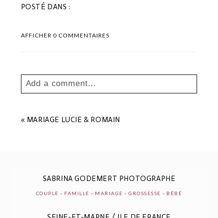
POSTÉ DANS :
AFFICHER
0 COMMENTAIRES
Add a comment...
Your email is
never
published or shared.
Les champs marqués sont requis *
«
MARIAGE LUCIE & ROMAIN
SABRINA GODEMERT PHOTOGRAPHE
COUPLE
-
FAMILLE
-
MARIAGE
-
GROSSESSE
-
BÉBÉ
SEINE-ET-MARNE / ILE DE FRANCE