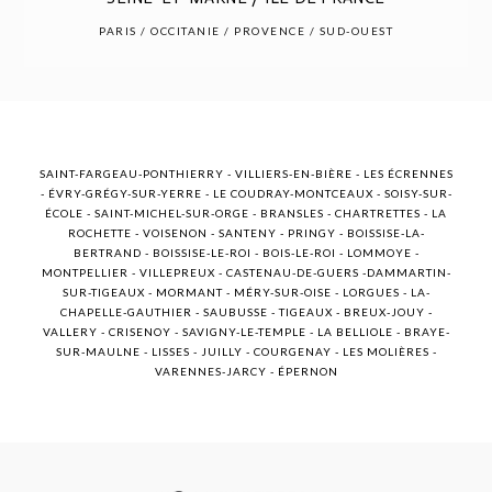
POST COMMENT
PARIS / OCCITANIE / PROVENCE / SUD-OUEST
SAINT-FARGEAU-PONTHIERRY - VILLIERS-EN-BIÈRE - LES ÉCRENNES
- ÉVRY-GRÉGY-SUR-YERRE - LE COUDRAY-MONTCEAUX - SOISY-SUR-
ÉCOLE - SAINT-MICHEL-SUR-ORGE - BRANSLES - CHARTRETTES - LA
ROCHETTE - VOISENON - SANTENY - PRINGY - BOISSISE-LA-
BERTRAND - BOISSISE-LE-ROI - BOIS-LE-ROI - LOMMOYE -
MONTPELLIER - VILLEPREUX - CASTENAU-DE-GUERS -DAMMARTIN-
SUR-TIGEAUX - MORMANT - MÉRY-SUR-OISE - LORGUES - LA-
CHAPELLE-GAUTHIER - SAUBUSSE - TIGEAUX - BREUX-JOUY -
VALLERY - CRISENOY - SAVIGNY-LE-TEMPLE - LA BELLIOLE - BRAYE-
SUR-MAULNE - LISSES - JUILLY - COURGENAY - LES MOLIÈRES -
VARENNES-JARCY - ÉPERNON