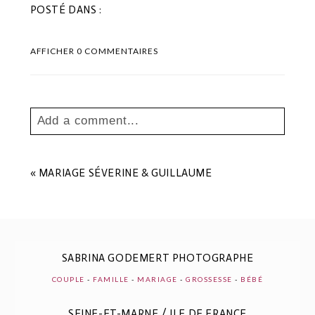
POSTÉ DANS :
AFFICHER
0 COMMENTAIRES
Add a comment...
Your email is
never
published or shared.
Les champs marqués sont requis *
«
MARIAGE SÉVERINE & GUILLAUME
SABRINA GODEMERT PHOTOGRAPHE
COUPLE
-
FAMILLE
-
MARIAGE
-
GROSSESSE
-
BÉBÉ
SEINE-ET-MARNE / ILE DE FRANCE