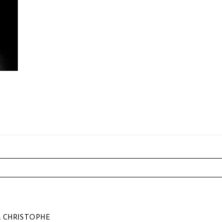
r shared. Les champs marqués sont requis *
 CHRISTOPHE