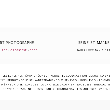
ERT PHOTOGRAPHE
SEINE-ET-MARNE 
IAGE
-
GROSSESSE
-
BÉBÉ
PARIS / OCCITANIE / 
 - LES ÉCRENNES - ÉVRY-GRÉGY-SUR-YERRE - LE COUDRAY-MONTCEAUX - SOISY-S
NY - PRINGY - BOISSISE-LA-BERTRAND - BOISSISE-LE-ROI - BOIS-LE-ROI - LOMM
ÉRY-SUR-OISE - LORGUES - LA-CHAPELLE-GAUTHIER - SAUBUSSE - TIGEAUX - BR
E - BRAYE-SUR-MAULNE - LISSES - JUILLY - COURGENAY - LES MOLIÈRES - VARE