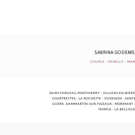
POST COMMENT
SABRINA GODEM
COUPLE
-
FAMILLE
-
MAR
SAINT-FARGEAU-PONTHIERRY - VILLIERS-EN-BIÈRE
CHARTRETTES - LA ROCHETTE - VOISENON - SANTE
GUERS -DAMMARTIN-SUR-TIGEAUX - MORMANT - M
TEMPLE - LA BELLIOL