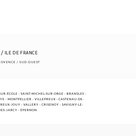
/ ILE DE FRANCE
PROVENCE / SUD-OUEST
UR-ÉCOLE - SAINT-MICHEL-SUR-ORGE - BRANSLES -
OYE - MONTPELLIER - VILLEPREUX - CASTENAU-DE-
EUX-JOUY - VALLERY - CRISENOY - SAVIGNY-LE-
NNES-JARCY - ÉPERNON