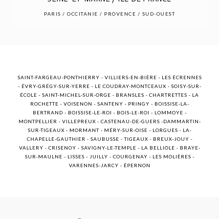
POST COMMENT
PARIS / OCCITANIE / PROVENCE / SUD-OUEST
SAINT-FARGEAU-PONTHIERRY - VILLIERS-EN-BIÈRE - LES ÉCRENNES
- ÉVRY-GRÉGY-SUR-YERRE - LE COUDRAY-MONTCEAUX - SOISY-SUR-
ÉCOLE - SAINT-MICHEL-SUR-ORGE - BRANSLES - CHARTRETTES - LA
ROCHETTE - VOISENON - SANTENY - PRINGY - BOISSISE-LA-
BERTRAND - BOISSISE-LE-ROI - BOIS-LE-ROI - LOMMOYE -
MONTPELLIER - VILLEPREUX - CASTENAU-DE-GUERS -DAMMARTIN-
SUR-TIGEAUX - MORMANT - MÉRY-SUR-OISE - LORGUES - LA-
CHAPELLE-GAUTHIER - SAUBUSSE - TIGEAUX - BREUX-JOUY -
VALLERY - CRISENOY - SAVIGNY-LE-TEMPLE - LA BELLIOLE - BRAYE-
SUR-MAULNE - LISSES - JUILLY - COURGENAY - LES MOLIÈRES -
VARENNES-JARCY - ÉPERNON