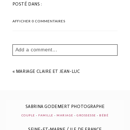
POSTÉ DANS :
AFFICHER
0 COMMENTAIRES
Add a comment...
Your email is
never
published or shared.
Les champs marqués sont requis *
«
MARIAGE CLAIRE ET JEAN-LUC
SABRINA GODEMERT PHOTOGRAPHE
COUPLE
-
FAMILLE
-
MARIAGE
-
GROSSESSE
-
BÉBÉ
SEINE-ET-MARNE / ILE DE FRANCE