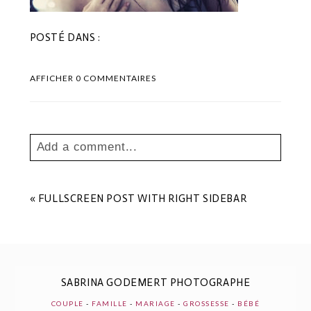
POSTÉ DANS :
AFFICHER
0 COMMENTAIRES
Add a comment...
Your email is
never
published or shared.
Les champs marqués sont requis *
«
FULLSCREEN POST WITH RIGHT SIDEBAR
SABRINA GODEMERT PHOTOGRAPHE
COUPLE
-
FAMILLE
-
MARIAGE
-
GROSSESSE
-
BÉBÉ