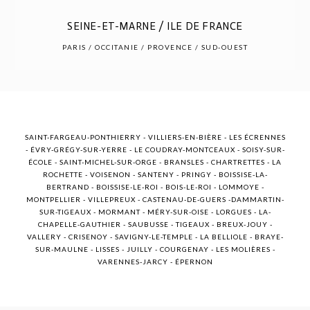
SEINE-ET-MARNE / ILE DE FRANCE
POST COMMENT
PARIS / OCCITANIE / PROVENCE / SUD-OUEST
SAINT-FARGEAU-PONTHIERRY - VILLIERS-EN-BIÈRE - LES ÉCRENNES
- ÉVRY-GRÉGY-SUR-YERRE - LE COUDRAY-MONTCEAUX - SOISY-SUR-
ÉCOLE - SAINT-MICHEL-SUR-ORGE - BRANSLES - CHARTRETTES - LA
ROCHETTE - VOISENON - SANTENY - PRINGY - BOISSISE-LA-
BERTRAND - BOISSISE-LE-ROI - BOIS-LE-ROI - LOMMOYE -
MONTPELLIER - VILLEPREUX - CASTENAU-DE-GUERS -DAMMARTIN-
SUR-TIGEAUX - MORMANT - MÉRY-SUR-OISE - LORGUES - LA-
CHAPELLE-GAUTHIER - SAUBUSSE - TIGEAUX - BREUX-JOUY -
VALLERY - CRISENOY - SAVIGNY-LE-TEMPLE - LA BELLIOLE - BRAYE-
SUR-MAULNE - LISSES - JUILLY - COURGENAY - LES MOLIÈRES -
VARENNES-JARCY - ÉPERNON