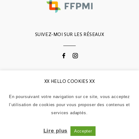
SUIVEZ-MOI SUR LES RÉSEAUX
CONTACTEZ-MOI
XX HELLO COOKIES XX
En poursuivant votre navigation sur ce site, vous acceptez
0664868311
l’utilisation de cookies pour vous proposer des contenus et
contactgodemert@gmail.com
services adaptés.
Lire plus
SABRINAGODEMERT-PHOTO 2021 |
MENTIONS LÉGALES
| SIRET : 513 066 928
Accepter
00047 - CODE APE : 7420Z
|
PROPHOTO BLOGSITE