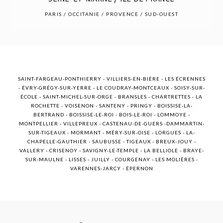
POST COMMENT
PARIS / OCCITANIE / PROVENCE / SUD-OUEST
SAINT-FARGEAU-PONTHIERRY - VILLIERS-EN-BIÈRE - LES ÉCRENNES
- ÉVRY-GRÉGY-SUR-YERRE - LE COUDRAY-MONTCEAUX - SOISY-SUR-
ÉCOLE - SAINT-MICHEL-SUR-ORGE - BRANSLES - CHARTRETTES - LA
ROCHETTE - VOISENON - SANTENY - PRINGY - BOISSISE-LA-
BERTRAND - BOISSISE-LE-ROI - BOIS-LE-ROI - LOMMOYE -
MONTPELLIER - VILLEPREUX - CASTENAU-DE-GUERS -DAMMARTIN-
SUR-TIGEAUX - MORMANT - MÉRY-SUR-OISE - LORGUES - LA-
CHAPELLE-GAUTHIER - SAUBUSSE - TIGEAUX - BREUX-JOUY -
VALLERY - CRISENOY - SAVIGNY-LE-TEMPLE - LA BELLIOLE - BRAYE-
SUR-MAULNE - LISSES - JUILLY - COURGENAY - LES MOLIÈRES -
VARENNES-JARCY - ÉPERNON