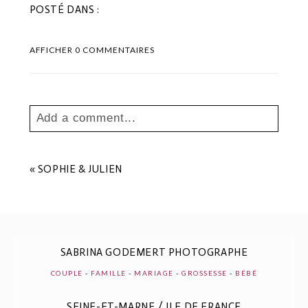
POSTÉ DANS :
AFFICHER
0 COMMENTAIRES
Add a comment...
Your email is
never
published or shared.
Les champs marqués sont requis *
«
SOPHIE & JULIEN
SABRINA GODEMERT PHOTOGRAPHE
COUPLE
-
FAMILLE
-
MARIAGE
-
GROSSESSE
-
BÉBÉ
SEINE-ET-MARNE / ILE DE FRANCE