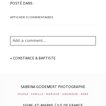
POSTÉ DANS :
AFFICHER
0 COMMENTAIRES
Add a comment...
Your email is
never
published or shared.
Les champs marqués sont requis *
«
CONSTANCE & BAPTISTE
SABRINA GODEMERT PHOTOGRAPHE
COUPLE
-
FAMILLE
-
MARIAGE
-
GROSSESSE
-
BÉBÉ
SEINE-ET-MARNE / ILE DE FRANCE