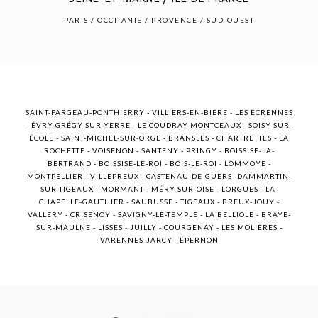
POST COMMENT
PARIS / OCCITANIE / PROVENCE / SUD-OUEST
SAINT-FARGEAU-PONTHIERRY - VILLIERS-EN-BIÈRE - LES ÉCRENNES
- ÉVRY-GRÉGY-SUR-YERRE - LE COUDRAY-MONTCEAUX - SOISY-SUR-
ÉCOLE - SAINT-MICHEL-SUR-ORGE - BRANSLES - CHARTRETTES - LA
ROCHETTE - VOISENON - SANTENY - PRINGY - BOISSISE-LA-
BERTRAND - BOISSISE-LE-ROI - BOIS-LE-ROI - LOMMOYE -
MONTPELLIER - VILLEPREUX - CASTENAU-DE-GUERS -DAMMARTIN-
SUR-TIGEAUX - MORMANT - MÉRY-SUR-OISE - LORGUES - LA-
CHAPELLE-GAUTHIER - SAUBUSSE - TIGEAUX - BREUX-JOUY -
VALLERY - CRISENOY - SAVIGNY-LE-TEMPLE - LA BELLIOLE - BRAYE-
SUR-MAULNE - LISSES - JUILLY - COURGENAY - LES MOLIÈRES -
VARENNES-JARCY - ÉPERNON