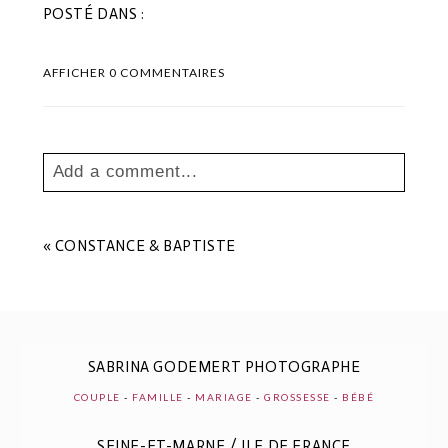
POSTÉ DANS :
AFFICHER
0 COMMENTAIRES
Add a comment...
Your email is
never
published or shared.
Les champs marqués sont requis *
«
CONSTANCE & BAPTISTE
SABRINA GODEMERT PHOTOGRAPHE
COUPLE
-
FAMILLE
-
MARIAGE
-
GROSSESSE
-
BÉBÉ
SEINE-ET-MARNE / ILE DE FRANCE