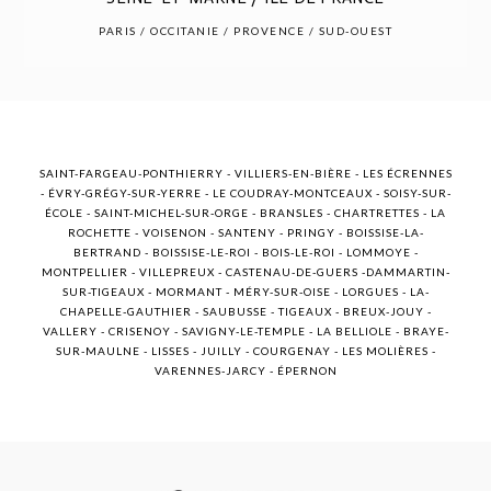
POST COMMENT
PARIS / OCCITANIE / PROVENCE / SUD-OUEST
SAINT-FARGEAU-PONTHIERRY - VILLIERS-EN-BIÈRE - LES ÉCRENNES
- ÉVRY-GRÉGY-SUR-YERRE - LE COUDRAY-MONTCEAUX - SOISY-SUR-
ÉCOLE - SAINT-MICHEL-SUR-ORGE - BRANSLES - CHARTRETTES - LA
ROCHETTE - VOISENON - SANTENY - PRINGY - BOISSISE-LA-
BERTRAND - BOISSISE-LE-ROI - BOIS-LE-ROI - LOMMOYE -
MONTPELLIER - VILLEPREUX - CASTENAU-DE-GUERS -DAMMARTIN-
SUR-TIGEAUX - MORMANT - MÉRY-SUR-OISE - LORGUES - LA-
CHAPELLE-GAUTHIER - SAUBUSSE - TIGEAUX - BREUX-JOUY -
VALLERY - CRISENOY - SAVIGNY-LE-TEMPLE - LA BELLIOLE - BRAYE-
SUR-MAULNE - LISSES - JUILLY - COURGENAY - LES MOLIÈRES -
VARENNES-JARCY - ÉPERNON