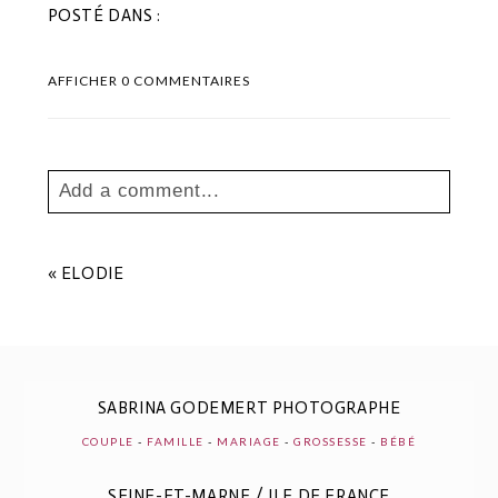
POSTÉ DANS :
AFFICHER
0 COMMENTAIRES
Add a comment...
Your email is
never
published or shared.
Les champs marqués sont requis *
«
ELODIE
SABRINA GODEMERT PHOTOGRAPHE
COUPLE
-
FAMILLE
-
MARIAGE
-
GROSSESSE
-
BÉBÉ
SEINE-ET-MARNE / ILE DE FRANCE