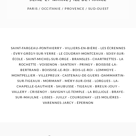
POST COMMENT
PARIS / OCCITANIE / PROVENCE / SUD-OUEST
SAINT-FARGEAU-PONTHIERRY - VILLIERS-EN-BIÈRE - LES ÉCRENNES
- ÉVRY-GRÉGY-SUR-YERRE - LE COUDRAY-MONTCEAUX - SOISY-SUR-
ÉCOLE - SAINT-MICHEL-SUR-ORGE - BRANSLES - CHARTRETTES - LA
ROCHETTE - VOISENON - SANTENY - PRINGY - BOISSISE-LA-
BERTRAND - BOISSISE-LE-ROI - BOIS-LE-ROI - LOMMOYE -
MONTPELLIER - VILLEPREUX - CASTENAU-DE-GUERS -DAMMARTIN-
SUR-TIGEAUX - MORMANT - MÉRY-SUR-OISE - LORGUES - LA-
CHAPELLE-GAUTHIER - SAUBUSSE - TIGEAUX - BREUX-JOUY -
VALLERY - CRISENOY - SAVIGNY-LE-TEMPLE - LA BELLIOLE - BRAYE-
SUR-MAULNE - LISSES - JUILLY - COURGENAY - LES MOLIÈRES -
VARENNES-JARCY - ÉPERNON