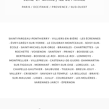
POST COMMENT
PARIS / OCCITANIE / PROVENCE / SUD-OUEST
SAINT-FARGEAU-PONTHIERRY - VILLIERS-EN-BIÈRE - LES ÉCRENNES
- ÉVRY-GRÉGY-SUR-YERRE - LE COUDRAY-MONTCEAUX - SOISY-SUR-
ÉCOLE - SAINT-MICHEL-SUR-ORGE - BRANSLES - CHARTRETTES - LA
ROCHETTE - VOISENON - SANTENY - PRINGY - BOISSISE-LA-
BERTRAND - BOISSISE-LE-ROI - BOIS-LE-ROI - LOMMOYE -
MONTPELLIER - VILLEPREUX - CASTENAU-DE-GUERS -DAMMARTIN-
SUR-TIGEAUX - MORMANT - MÉRY-SUR-OISE - LORGUES - LA-
CHAPELLE-GAUTHIER - SAUBUSSE - TIGEAUX - BREUX-JOUY -
VALLERY - CRISENOY - SAVIGNY-LE-TEMPLE - LA BELLIOLE - BRAYE-
SUR-MAULNE - LISSES - JUILLY - COURGENAY - LES MOLIÈRES -
VARENNES-JARCY - ÉPERNON