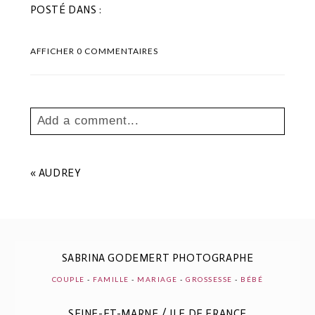
POSTÉ DANS :
AFFICHER
0 COMMENTAIRES
Add a comment...
Your email is
never
published or shared.
Les champs marqués sont requis *
«
AUDREY
SABRINA GODEMERT PHOTOGRAPHE
COUPLE
-
FAMILLE
-
MARIAGE
-
GROSSESSE
-
BÉBÉ
SEINE-ET-MARNE / ILE DE FRANCE