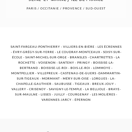
POST COMMENT
PARIS / OCCITANIE / PROVENCE / SUD-OUEST
SAINT-FARGEAU-PONTHIERRY - VILLIERS-EN-BIÈRE - LES ÉCRENNES
- ÉVRY-GRÉGY-SUR-YERRE - LE COUDRAY-MONTCEAUX - SOISY-SUR-
ÉCOLE - SAINT-MICHEL-SUR-ORGE - BRANSLES - CHARTRETTES - LA
ROCHETTE - VOISENON - SANTENY - PRINGY - BOISSISE-LA-
BERTRAND - BOISSISE-LE-ROI - BOIS-LE-ROI - LOMMOYE -
MONTPELLIER - VILLEPREUX - CASTENAU-DE-GUERS -DAMMARTIN-
SUR-TIGEAUX - MORMANT - MÉRY-SUR-OISE - LORGUES - LA-
CHAPELLE-GAUTHIER - SAUBUSSE - TIGEAUX - BREUX-JOUY -
VALLERY - CRISENOY - SAVIGNY-LE-TEMPLE - LA BELLIOLE - BRAYE-
SUR-MAULNE - LISSES - JUILLY - COURGENAY - LES MOLIÈRES -
VARENNES-JARCY - ÉPERNON