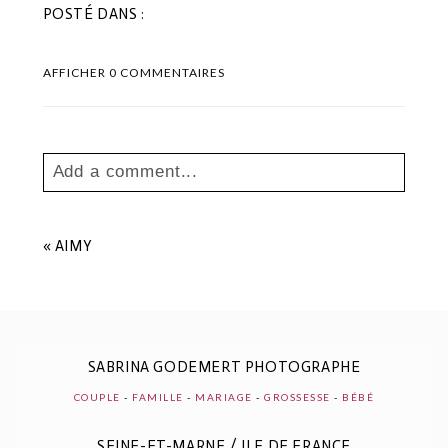
POSTÉ DANS :
AFFICHER
0 COMMENTAIRES
Add a comment...
Your email is
never
published or shared.
Les champs marqués sont requis *
«
AIMY
SABRINA GODEMERT PHOTOGRAPHE
COUPLE
-
FAMILLE
-
MARIAGE
-
GROSSESSE
-
BÉBÉ
SEINE-ET-MARNE / ILE DE FRANCE