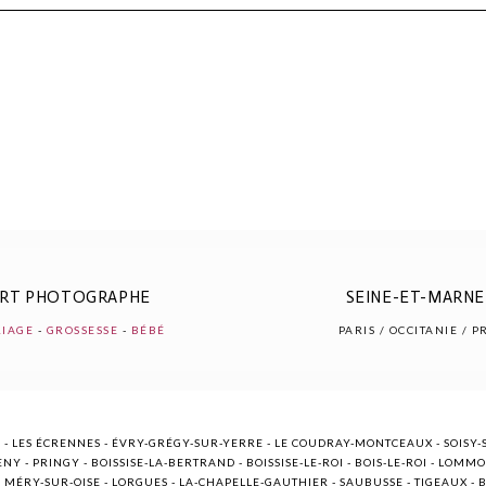
r shared. Les champs marqués sont requis *
ERT PHOTOGRAPHE
SEINE-ET-MARNE 
IAGE
-
GROSSESSE
-
BÉBÉ
PARIS / OCCITANIE / 
 - LES ÉCRENNES - ÉVRY-GRÉGY-SUR-YERRE - LE COUDRAY-MONTCEAUX - SOISY-S
NY - PRINGY - BOISSISE-LA-BERTRAND - BOISSISE-LE-ROI - BOIS-LE-ROI - LOMM
ÉRY-SUR-OISE - LORGUES - LA-CHAPELLE-GAUTHIER - SAUBUSSE - TIGEAUX - BR