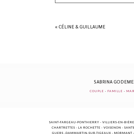
Your email is
never
published o
«
CÉLINE & GUILLAUME
POST COMMENT
SABRINA GODEM
COUPLE
-
FAMILLE
-
MAR
SAINT-FARGEAU-PONTHIERRY - VILLIERS-EN-BIÈRE
CHARTRETTES - LA ROCHETTE - VOISENON - SANTE
GUERS -DAMMARTIN-SUR-TIGEAUX - MORMANT - M