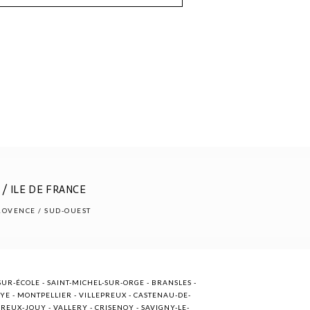
/ ILE DE FRANCE
PROVENCE / SUD-OUEST
UR-ÉCOLE - SAINT-MICHEL-SUR-ORGE - BRANSLES -
OYE - MONTPELLIER - VILLEPREUX - CASTENAU-DE-
EUX-JOUY - VALLERY - CRISENOY - SAVIGNY-LE-