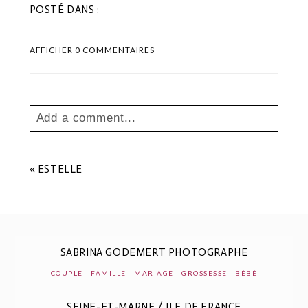
POSTÉ DANS :
AFFICHER
0 COMMENTAIRES
Add a comment...
Your email is
never
published or shared.
Les champs marqués sont requis *
«
ESTELLE
SABRINA GODEMERT PHOTOGRAPHE
COUPLE
-
FAMILLE
-
MARIAGE
-
GROSSESSE
-
BÉBÉ
SEINE-ET-MARNE / ILE DE FRANCE