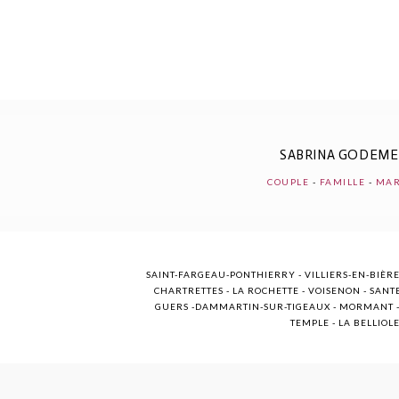
POST COMMENT
SABRINA GODEM
COUPLE
-
FAMILLE
-
MAR
SAINT-FARGEAU-PONTHIERRY - VILLIERS-EN-BIÈRE
CHARTRETTES - LA ROCHETTE - VOISENON - SANTE
GUERS -DAMMARTIN-SUR-TIGEAUX - MORMANT - M
TEMPLE - LA BELLIOL