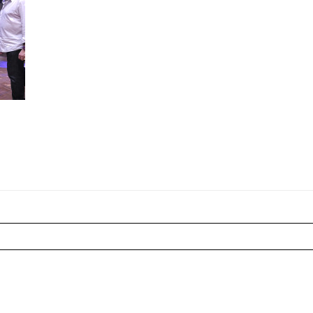
r shared. Les champs marqués sont requis *