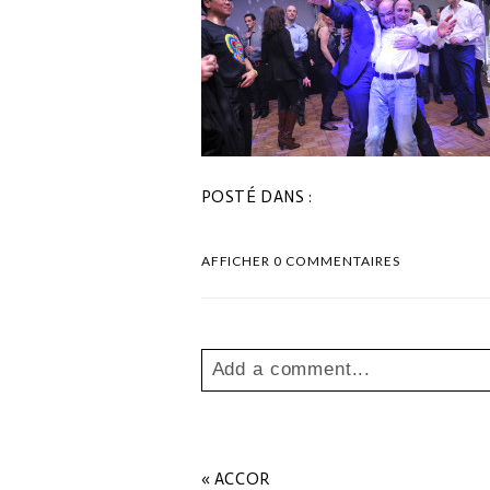
POSTÉ DANS :
AFFICHER
0 COMMENTAIRES
Add a comment...
Your email is
never
published o
«
ACCOR