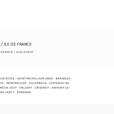
/ ILE DE FRANCE
PROVENCE / SUD-OUEST
UR-ÉCOLE - SAINT-MICHEL-SUR-ORGE - BRANSLES -
OYE - MONTPELLIER - VILLEPREUX - CASTENAU-DE-
EUX-JOUY - VALLERY - CRISENOY - SAVIGNY-LE-
NNES-JARCY - ÉPERNON