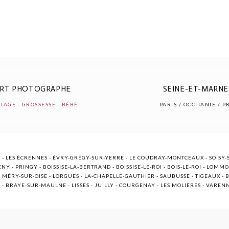
ERT PHOTOGRAPHE
SEINE-ET-MARNE 
IAGE
-
GROSSESSE
-
BÉBÉ
PARIS / OCCITANIE / 
 - LES ÉCRENNES - ÉVRY-GRÉGY-SUR-YERRE - LE COUDRAY-MONTCEAUX - SOISY-S
NY - PRINGY - BOISSISE-LA-BERTRAND - BOISSISE-LE-ROI - BOIS-LE-ROI - LOMM
ÉRY-SUR-OISE - LORGUES - LA-CHAPELLE-GAUTHIER - SAUBUSSE - TIGEAUX - BR
E - BRAYE-SUR-MAULNE - LISSES - JUILLY - COURGENAY - LES MOLIÈRES - VARE