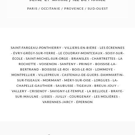
POST COMMENT
PARIS / OCCITANIE / PROVENCE / SUD-OUEST
SAINT-FARGEAU-PONTHIERRY - VILLIERS-EN-BIÈRE - LES ÉCRENNES
- ÉVRY-GRÉGY-SUR-YERRE - LE COUDRAY-MONTCEAUX - SOISY-SUR-
ÉCOLE - SAINT-MICHEL-SUR-ORGE - BRANSLES - CHARTRETTES - LA
ROCHETTE - VOISENON - SANTENY - PRINGY - BOISSISE-LA-
BERTRAND - BOISSISE-LE-ROI - BOIS-LE-ROI - LOMMOYE -
MONTPELLIER - VILLEPREUX - CASTENAU-DE-GUERS -DAMMARTIN-
SUR-TIGEAUX - MORMANT - MÉRY-SUR-OISE - LORGUES - LA-
CHAPELLE-GAUTHIER - SAUBUSSE - TIGEAUX - BREUX-JOUY -
VALLERY - CRISENOY - SAVIGNY-LE-TEMPLE - LA BELLIOLE - BRAYE-
SUR-MAULNE - LISSES - JUILLY - COURGENAY - LES MOLIÈRES -
VARENNES-JARCY - ÉPERNON