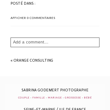
POSTÉ DANS :
AFFICHER
0 COMMENTAIRES
Add a comment...
Your email is
never
published or shared.
Les champs marqués sont requis *
«
ORANGE CONSULTING
SABRINA GODEMERT PHOTOGRAPHE
COUPLE
-
FAMILLE
-
MARIAGE
-
GROSSESSE
-
BÉBÉ
SEINE-ET-MARNE / ILE DE FRANCE