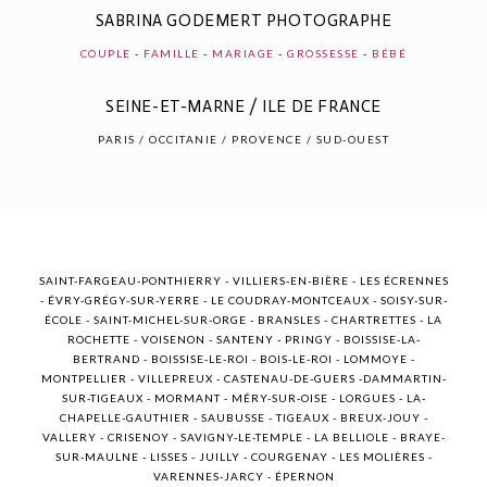
SABRINA GODEMERT PHOTOGRAPHE
COUPLE
-
FAMILLE
-
MARIAGE
-
GROSSESSE
-
BÉBÉ
SEINE-ET-MARNE / ILE DE FRANCE
POST COMMENT
PARIS / OCCITANIE / PROVENCE / SUD-OUEST
SAINT-FARGEAU-PONTHIERRY - VILLIERS-EN-BIÈRE - LES ÉCRENNES
- ÉVRY-GRÉGY-SUR-YERRE - LE COUDRAY-MONTCEAUX - SOISY-SUR-
ÉCOLE - SAINT-MICHEL-SUR-ORGE - BRANSLES - CHARTRETTES - LA
ROCHETTE - VOISENON - SANTENY - PRINGY - BOISSISE-LA-
BERTRAND - BOISSISE-LE-ROI - BOIS-LE-ROI - LOMMOYE -
MONTPELLIER - VILLEPREUX - CASTENAU-DE-GUERS -DAMMARTIN-
SUR-TIGEAUX - MORMANT - MÉRY-SUR-OISE - LORGUES - LA-
CHAPELLE-GAUTHIER - SAUBUSSE - TIGEAUX - BREUX-JOUY -
VALLERY - CRISENOY - SAVIGNY-LE-TEMPLE - LA BELLIOLE - BRAYE-
SUR-MAULNE - LISSES - JUILLY - COURGENAY - LES MOLIÈRES -
VARENNES-JARCY - ÉPERNON