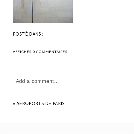
POSTÉ DANS :
AFFICHER
0 COMMENTAIRES
Add a comment...
Your email is
never
published or shared.
Les champs marqués sont requis *
«
AÉROPORTS DE PARIS