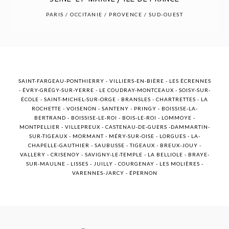
POST COMMENT
PARIS / OCCITANIE / PROVENCE / SUD-OUEST
SAINT-FARGEAU-PONTHIERRY - VILLIERS-EN-BIÈRE - LES ÉCRENNES
- ÉVRY-GRÉGY-SUR-YERRE - LE COUDRAY-MONTCEAUX - SOISY-SUR-
ÉCOLE - SAINT-MICHEL-SUR-ORGE - BRANSLES - CHARTRETTES - LA
ROCHETTE - VOISENON - SANTENY - PRINGY - BOISSISE-LA-
BERTRAND - BOISSISE-LE-ROI - BOIS-LE-ROI - LOMMOYE -
MONTPELLIER - VILLEPREUX - CASTENAU-DE-GUERS -DAMMARTIN-
SUR-TIGEAUX - MORMANT - MÉRY-SUR-OISE - LORGUES - LA-
CHAPELLE-GAUTHIER - SAUBUSSE - TIGEAUX - BREUX-JOUY -
VALLERY - CRISENOY - SAVIGNY-LE-TEMPLE - LA BELLIOLE - BRAYE-
SUR-MAULNE - LISSES - JUILLY - COURGENAY - LES MOLIÈRES -
VARENNES-JARCY - ÉPERNON