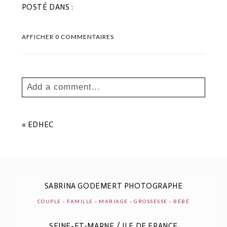
POSTÉ DANS :
AFFICHER
0 COMMENTAIRES
Add a comment...
Your email is
never
published or shared.
Les champs marqués sont requis *
«
EDHEC
SABRINA GODEMERT PHOTOGRAPHE
COUPLE
-
FAMILLE
-
MARIAGE
-
GROSSESSE
-
BÉBÉ
SEINE-ET-MARNE / ILE DE FRANCE