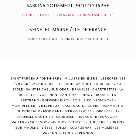
SABRINA GODEMERT PHOTOGRAPHE
COUPLE
-
FAMILLE
-
MARIAGE
-
GROSSESSE
-
BÉBÉ
SEINE-ET-MARNE / ILE DE FRANCE
POST COMMENT
PARIS / OCCITANIE / PROVENCE / SUD-OUEST
SAINT-FARGEAU-PONTHIERRY - VILLIERS-EN-BIÈRE - LES ÉCRENNES
- ÉVRY-GRÉGY-SUR-YERRE - LE COUDRAY-MONTCEAUX - SOISY-SUR-
ÉCOLE - SAINT-MICHEL-SUR-ORGE - BRANSLES - CHARTRETTES - LA
ROCHETTE - VOISENON - SANTENY - PRINGY - BOISSISE-LA-
BERTRAND - BOISSISE-LE-ROI - BOIS-LE-ROI - LOMMOYE -
MONTPELLIER - VILLEPREUX - CASTENAU-DE-GUERS -DAMMARTIN-
SUR-TIGEAUX - MORMANT - MÉRY-SUR-OISE - LORGUES - LA-
CHAPELLE-GAUTHIER - SAUBUSSE - TIGEAUX - BREUX-JOUY -
VALLERY - CRISENOY - SAVIGNY-LE-TEMPLE - LA BELLIOLE - BRAYE-
SUR-MAULNE - LISSES - JUILLY - COURGENAY - LES MOLIÈRES -
VARENNES-JARCY - ÉPERNON