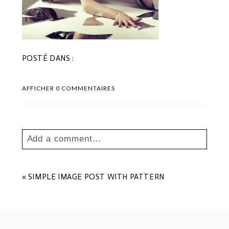
POSTÉ DANS :
AFFICHER
0 COMMENTAIRES
Add a comment...
Your email is
never
published or shared.
Les champs marqués sont requis *
«
SIMPLE IMAGE POST WITH PATTERN