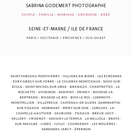
SABRINA GODEMERT PHOTOGRAPHE
COUPLE
-
FAMILLE
-
MARIAGE
-
GROSSESSE
-
BÉBÉ
SEINE-ET-MARNE / ILE DE FRANCE
POST COMMENT
PARIS / OCCITANIE / PROVENCE / SUD-OUEST
SAINT-FARGEAU-PONTHIERRY - VILLIERS-EN-BIÈRE - LES ÉCRENNES
- ÉVRY-GRÉGY-SUR-YERRE - LE COUDRAY-MONTCEAUX - SOISY-SUR-
ÉCOLE - SAINT-MICHEL-SUR-ORGE - BRANSLES - CHARTRETTES - LA
ROCHETTE - VOISENON - SANTENY - PRINGY - BOISSISE-LA-
BERTRAND - BOISSISE-LE-ROI - BOIS-LE-ROI - LOMMOYE -
MONTPELLIER - VILLEPREUX - CASTENAU-DE-GUERS -DAMMARTIN-
SUR-TIGEAUX - MORMANT - MÉRY-SUR-OISE - LORGUES - LA-
CHAPELLE-GAUTHIER - SAUBUSSE - TIGEAUX - BREUX-JOUY -
VALLERY - CRISENOY - SAVIGNY-LE-TEMPLE - LA BELLIOLE - BRAYE-
SUR-MAULNE - LISSES - JUILLY - COURGENAY - LES MOLIÈRES -
VARENNES-JARCY - ÉPERNON