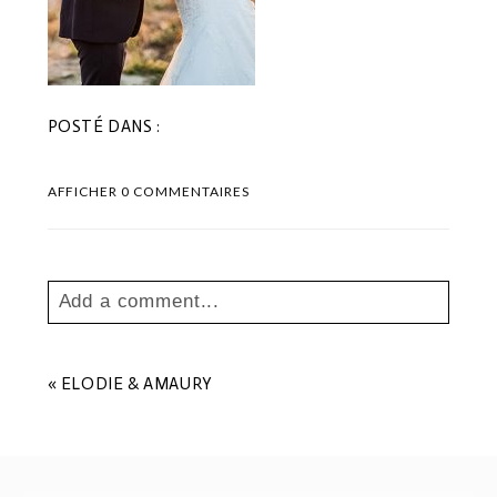
POSTÉ DANS :
AFFICHER
0 COMMENTAIRES
Add a comment...
Your email is
never
published or shared.
Les champs marqués sont requis *
«
ELODIE & AMAURY