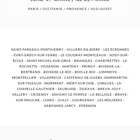
POST COMMENT
PARIS / OCCITANIE / PROVENCE / SUD-OUEST
SAINT-FARGEAU-PONTHIERRY - VILLIERS-EN-BIÈRE - LES ÉCRENNES
- ÉVRY-GRÉGY-SUR-YERRE - LE COUDRAY-MONTCEAUX - SOISY-SUR-
ÉCOLE - SAINT-MICHEL-SUR-ORGE - BRANSLES - CHARTRETTES - LA
ROCHETTE - VOISENON - SANTENY - PRINGY - BOISSISE-LA-
BERTRAND - BOISSISE-LE-ROI - BOIS-LE-ROI - LOMMOYE -
MONTPELLIER - VILLEPREUX - CASTENAU-DE-GUERS -DAMMARTIN-
SUR-TIGEAUX - MORMANT - MÉRY-SUR-OISE - LORGUES - LA-
CHAPELLE-GAUTHIER - SAUBUSSE - TIGEAUX - BREUX-JOUY -
VALLERY - CRISENOY - SAVIGNY-LE-TEMPLE - LA BELLIOLE - BRAYE-
SUR-MAULNE - LISSES - JUILLY - COURGENAY - LES MOLIÈRES -
VARENNES-JARCY - ÉPERNON