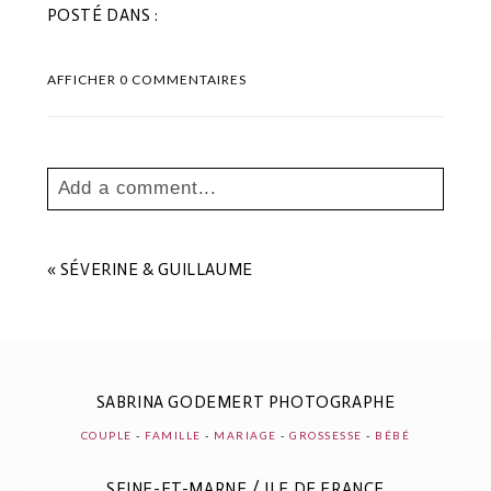
POSTÉ DANS :
AFFICHER
0 COMMENTAIRES
Add a comment...
Your email is
never
published or shared.
Les champs marqués sont requis *
«
SÉVERINE & GUILLAUME
SABRINA GODEMERT PHOTOGRAPHE
COUPLE
-
FAMILLE
-
MARIAGE
-
GROSSESSE
-
BÉBÉ
SEINE-ET-MARNE / ILE DE FRANCE