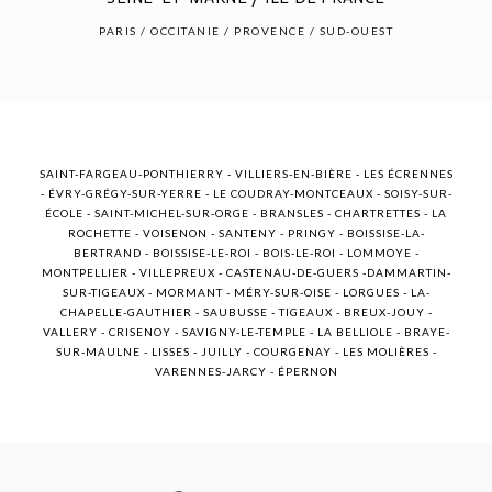
POST COMMENT
PARIS / OCCITANIE / PROVENCE / SUD-OUEST
SAINT-FARGEAU-PONTHIERRY - VILLIERS-EN-BIÈRE - LES ÉCRENNES
- ÉVRY-GRÉGY-SUR-YERRE - LE COUDRAY-MONTCEAUX - SOISY-SUR-
ÉCOLE - SAINT-MICHEL-SUR-ORGE - BRANSLES - CHARTRETTES - LA
ROCHETTE - VOISENON - SANTENY - PRINGY - BOISSISE-LA-
BERTRAND - BOISSISE-LE-ROI - BOIS-LE-ROI - LOMMOYE -
MONTPELLIER - VILLEPREUX - CASTENAU-DE-GUERS -DAMMARTIN-
SUR-TIGEAUX - MORMANT - MÉRY-SUR-OISE - LORGUES - LA-
CHAPELLE-GAUTHIER - SAUBUSSE - TIGEAUX - BREUX-JOUY -
VALLERY - CRISENOY - SAVIGNY-LE-TEMPLE - LA BELLIOLE - BRAYE-
SUR-MAULNE - LISSES - JUILLY - COURGENAY - LES MOLIÈRES -
VARENNES-JARCY - ÉPERNON