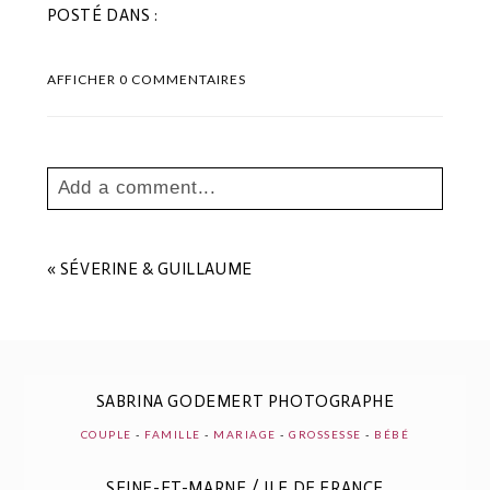
POSTÉ DANS :
AFFICHER
0 COMMENTAIRES
Add a comment...
Your email is
never
published or shared.
Les champs marqués sont requis *
«
SÉVERINE & GUILLAUME
SABRINA GODEMERT PHOTOGRAPHE
COUPLE
-
FAMILLE
-
MARIAGE
-
GROSSESSE
-
BÉBÉ
SEINE-ET-MARNE / ILE DE FRANCE