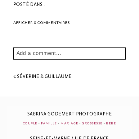
POSTÉ DANS :
AFFICHER
0 COMMENTAIRES
Add a comment...
Your email is
never
published or shared.
Les champs marqués sont requis *
«
SÉVERINE & GUILLAUME
SABRINA GODEMERT PHOTOGRAPHE
COUPLE
-
FAMILLE
-
MARIAGE
-
GROSSESSE
-
BÉBÉ
SEINE-ET-MARNE / ILE DE FRANCE