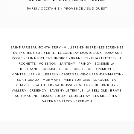
POST COMMENT
PARIS / OCCITANIE / PROVENCE / SUD-OUEST
SAINT-FARGEAU-PONTHIERRY - VILLIERS-EN-BIÈRE - LES ÉCRENNES
- ÉVRY-GRÉGY-SUR-YERRE - LE COUDRAY-MONTCEAUX - SOISY-SUR-
ÉCOLE - SAINT-MICHEL-SUR-ORGE - BRANSLES - CHARTRETTES - LA
ROCHETTE - VOISENON - SANTENY - PRINGY - BOISSISE-LA-
BERTRAND - BOISSISE-LE-ROI - BOIS-LE-ROI - LOMMOYE -
MONTPELLIER - VILLEPREUX - CASTENAU-DE-GUERS -DAMMARTIN-
SUR-TIGEAUX - MORMANT - MÉRY-SUR-OISE - LORGUES - LA-
CHAPELLE-GAUTHIER - SAUBUSSE - TIGEAUX - BREUX-JOUY -
VALLERY - CRISENOY - SAVIGNY-LE-TEMPLE - LA BELLIOLE - BRAYE-
SUR-MAULNE - LISSES - JUILLY - COURGENAY - LES MOLIÈRES -
VARENNES-JARCY - ÉPERNON