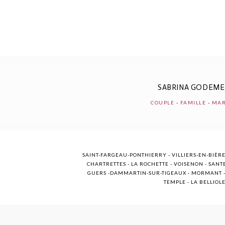
POST COMMENT
SABRINA GODEM
COUPLE
-
FAMILLE
-
MAR
SAINT-FARGEAU-PONTHIERRY - VILLIERS-EN-BIÈRE
CHARTRETTES - LA ROCHETTE - VOISENON - SANTE
GUERS -DAMMARTIN-SUR-TIGEAUX - MORMANT - M
TEMPLE - LA BELLIOL