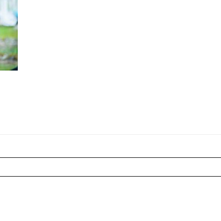
r shared. Les champs marqués sont requis *