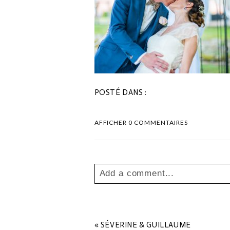
POSTÉ DANS :
AFFICHER
0 COMMENTAIRES
Add a comment...
Your email is
never
published o
«
SÉVERINE & GUILLAUME