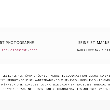
ERT PHOTOGRAPHE
SEINE-ET-MARNE 
IAGE
-
GROSSESSE
-
BÉBÉ
PARIS / OCCITANIE / 
 - LES ÉCRENNES - ÉVRY-GRÉGY-SUR-YERRE - LE COUDRAY-MONTCEAUX - SOISY-S
NY - PRINGY - BOISSISE-LA-BERTRAND - BOISSISE-LE-ROI - BOIS-LE-ROI - LOMM
ÉRY-SUR-OISE - LORGUES - LA-CHAPELLE-GAUTHIER - SAUBUSSE - TIGEAUX - BR
E - BRAYE-SUR-MAULNE - LISSES - JUILLY - COURGENAY - LES MOLIÈRES - VARE