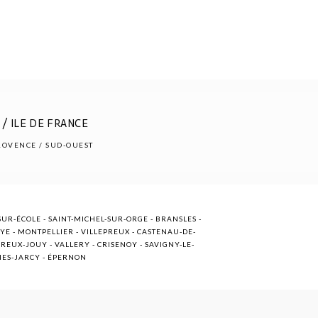
/ ILE DE FRANCE
PROVENCE / SUD-OUEST
UR-ÉCOLE - SAINT-MICHEL-SUR-ORGE - BRANSLES -
OYE - MONTPELLIER - VILLEPREUX - CASTENAU-DE-
EUX-JOUY - VALLERY - CRISENOY - SAVIGNY-LE-
NNES-JARCY - ÉPERNON