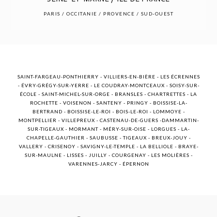
POST COMMENT
PARIS / OCCITANIE / PROVENCE / SUD-OUEST
SAINT-FARGEAU-PONTHIERRY - VILLIERS-EN-BIÈRE - LES ÉCRENNES
- ÉVRY-GRÉGY-SUR-YERRE - LE COUDRAY-MONTCEAUX - SOISY-SUR-
ÉCOLE - SAINT-MICHEL-SUR-ORGE - BRANSLES - CHARTRETTES - LA
ROCHETTE - VOISENON - SANTENY - PRINGY - BOISSISE-LA-
BERTRAND - BOISSISE-LE-ROI - BOIS-LE-ROI - LOMMOYE -
MONTPELLIER - VILLEPREUX - CASTENAU-DE-GUERS -DAMMARTIN-
SUR-TIGEAUX - MORMANT - MÉRY-SUR-OISE - LORGUES - LA-
CHAPELLE-GAUTHIER - SAUBUSSE - TIGEAUX - BREUX-JOUY -
VALLERY - CRISENOY - SAVIGNY-LE-TEMPLE - LA BELLIOLE - BRAYE-
SUR-MAULNE - LISSES - JUILLY - COURGENAY - LES MOLIÈRES -
VARENNES-JARCY - ÉPERNON