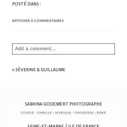
POSTÉ DANS :
AFFICHER
0 COMMENTAIRES
Add a comment...
Your email is
never
published or shared.
Les champs marqués sont requis *
«
SÉVERINE & GUILLAUME
SABRINA GODEMERT PHOTOGRAPHE
COUPLE
-
FAMILLE
-
MARIAGE
-
GROSSESSE
-
BÉBÉ
SEINE-ET-MARNE / ILE DE FRANCE