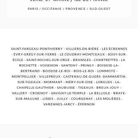
POST COMMENT
PARIS / OCCITANIE / PROVENCE / SUD-OUEST
SAINT-FARGEAU-PONTHIERRY - VILLIERS-EN-BIÈRE - LES ÉCRENNES
- ÉVRY-GRÉGY-SUR-YERRE - LE COUDRAY-MONTCEAUX - SOISY-SUR-
ÉCOLE - SAINT-MICHEL-SUR-ORGE - BRANSLES - CHARTRETTES - LA
ROCHETTE - VOISENON - SANTENY - PRINGY - BOISSISE-LA-
BERTRAND - BOISSISE-LE-ROI - BOIS-LE-ROI - LOMMOYE -
MONTPELLIER - VILLEPREUX - CASTENAU-DE-GUERS -DAMMARTIN-
SUR-TIGEAUX - MORMANT - MÉRY-SUR-OISE - LORGUES - LA-
CHAPELLE-GAUTHIER - SAUBUSSE - TIGEAUX - BREUX-JOUY -
VALLERY - CRISENOY - SAVIGNY-LE-TEMPLE - LA BELLIOLE - BRAYE-
SUR-MAULNE - LISSES - JUILLY - COURGENAY - LES MOLIÈRES -
VARENNES-JARCY - ÉPERNON