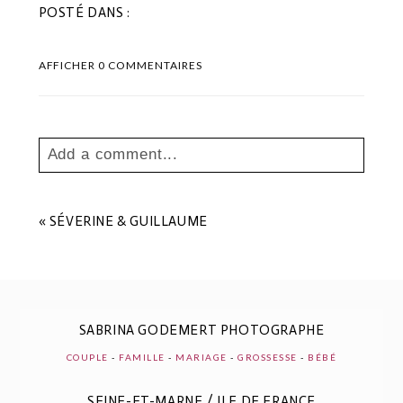
POSTÉ DANS :
AFFICHER
0 COMMENTAIRES
Add a comment...
Your email is
never
published or shared.
Les champs marqués sont requis *
«
SÉVERINE & GUILLAUME
SABRINA GODEMERT PHOTOGRAPHE
COUPLE
-
FAMILLE
-
MARIAGE
-
GROSSESSE
-
BÉBÉ
SEINE-ET-MARNE / ILE DE FRANCE