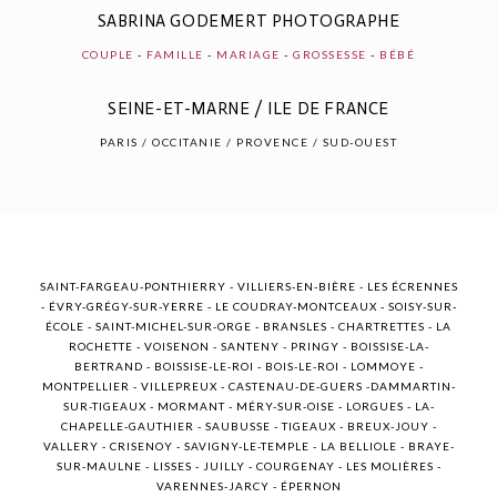
SABRINA GODEMERT PHOTOGRAPHE
COUPLE
-
FAMILLE
-
MARIAGE
-
GROSSESSE
-
BÉBÉ
SEINE-ET-MARNE / ILE DE FRANCE
POST COMMENT
PARIS / OCCITANIE / PROVENCE / SUD-OUEST
SAINT-FARGEAU-PONTHIERRY - VILLIERS-EN-BIÈRE - LES ÉCRENNES
- ÉVRY-GRÉGY-SUR-YERRE - LE COUDRAY-MONTCEAUX - SOISY-SUR-
ÉCOLE - SAINT-MICHEL-SUR-ORGE - BRANSLES - CHARTRETTES - LA
ROCHETTE - VOISENON - SANTENY - PRINGY - BOISSISE-LA-
BERTRAND - BOISSISE-LE-ROI - BOIS-LE-ROI - LOMMOYE -
MONTPELLIER - VILLEPREUX - CASTENAU-DE-GUERS -DAMMARTIN-
SUR-TIGEAUX - MORMANT - MÉRY-SUR-OISE - LORGUES - LA-
CHAPELLE-GAUTHIER - SAUBUSSE - TIGEAUX - BREUX-JOUY -
VALLERY - CRISENOY - SAVIGNY-LE-TEMPLE - LA BELLIOLE - BRAYE-
SUR-MAULNE - LISSES - JUILLY - COURGENAY - LES MOLIÈRES -
VARENNES-JARCY - ÉPERNON