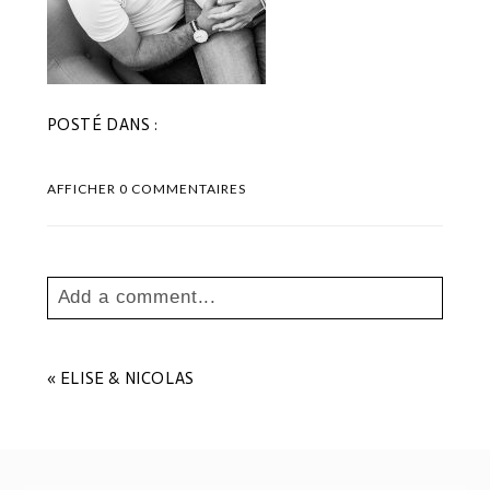
POSTÉ DANS :
AFFICHER
0 COMMENTAIRES
Add a comment...
Your email is
never
published or shared.
Les champs marqués sont requis *
«
ELISE & NICOLAS