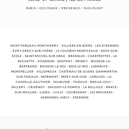
POST COMMENT
PARIS / OCCITANIE / PROVENCE / SUD-OUEST
SAINT-FARGEAU-PONTHIERRY - VILLIERS-EN-BIÈRE - LES ÉCRENNES
- ÉVRY-GRÉGY-SUR-YERRE - LE COUDRAY-MONTCEAUX - SOISY-SUR-
ÉCOLE - SAINT-MICHEL-SUR-ORGE - BRANSLES - CHARTRETTES - LA
ROCHETTE - VOISENON - SANTENY - PRINGY - BOISSISE-LA-
BERTRAND - BOISSISE-LE-ROI - BOIS-LE-ROI - LOMMOYE -
MONTPELLIER - VILLEPREUX - CASTENAU-DE-GUERS -DAMMARTIN-
SUR-TIGEAUX - MORMANT - MÉRY-SUR-OISE - LORGUES - LA-
CHAPELLE-GAUTHIER - SAUBUSSE - TIGEAUX - BREUX-JOUY -
VALLERY - CRISENOY - SAVIGNY-LE-TEMPLE - LA BELLIOLE - BRAYE-
SUR-MAULNE - LISSES - JUILLY - COURGENAY - LES MOLIÈRES -
VARENNES-JARCY - ÉPERNON