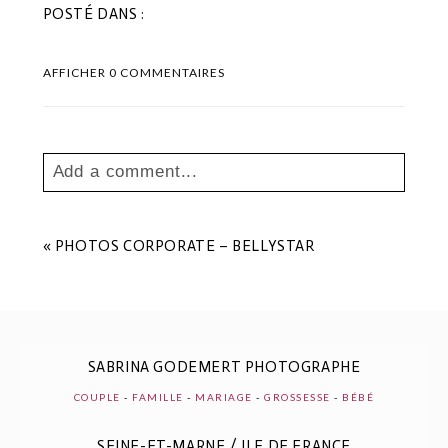
POSTÉ DANS :
AFFICHER
0 COMMENTAIRES
Add a comment...
Your email is
never
published or shared.
Les champs marqués sont requis *
«
PHOTOS CORPORATE – BELLYSTAR
SABRINA GODEMERT PHOTOGRAPHE
COUPLE
-
FAMILLE
-
MARIAGE
-
GROSSESSE
-
BÉBÉ
SEINE-ET-MARNE / ILE DE FRANCE