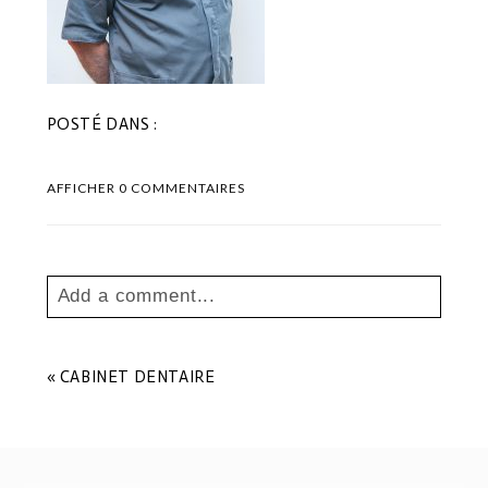
POSTÉ DANS :
AFFICHER
0 COMMENTAIRES
Add a comment...
Your email is
never
published or shared.
Les champs marqués sont requis *
«
CABINET DENTAIRE