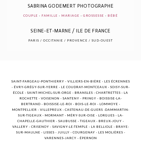
SABRINA GODEMERT PHOTOGRAPHE
COUPLE
-
FAMILLE
-
MARIAGE
-
GROSSESSE
-
BÉBÉ
SEINE-ET-MARNE / ILE DE FRANCE
POST COMMENT
PARIS / OCCITANIE / PROVENCE / SUD-OUEST
SAINT-FARGEAU-PONTHIERRY - VILLIERS-EN-BIÈRE - LES ÉCRENNES
- ÉVRY-GRÉGY-SUR-YERRE - LE COUDRAY-MONTCEAUX - SOISY-SUR-
ÉCOLE - SAINT-MICHEL-SUR-ORGE - BRANSLES - CHARTRETTES - LA
ROCHETTE - VOISENON - SANTENY - PRINGY - BOISSISE-LA-
BERTRAND - BOISSISE-LE-ROI - BOIS-LE-ROI - LOMMOYE -
MONTPELLIER - VILLEPREUX - CASTENAU-DE-GUERS -DAMMARTIN-
SUR-TIGEAUX - MORMANT - MÉRY-SUR-OISE - LORGUES - LA-
CHAPELLE-GAUTHIER - SAUBUSSE - TIGEAUX - BREUX-JOUY -
VALLERY - CRISENOY - SAVIGNY-LE-TEMPLE - LA BELLIOLE - BRAYE-
SUR-MAULNE - LISSES - JUILLY - COURGENAY - LES MOLIÈRES -
VARENNES-JARCY - ÉPERNON