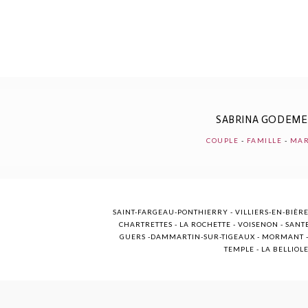
POST COMMENT
SABRINA GODEM
COUPLE
-
FAMILLE
-
MAR
SAINT-FARGEAU-PONTHIERRY - VILLIERS-EN-BIÈRE
CHARTRETTES - LA ROCHETTE - VOISENON - SANTE
GUERS -DAMMARTIN-SUR-TIGEAUX - MORMANT - M
TEMPLE - LA BELLIOL