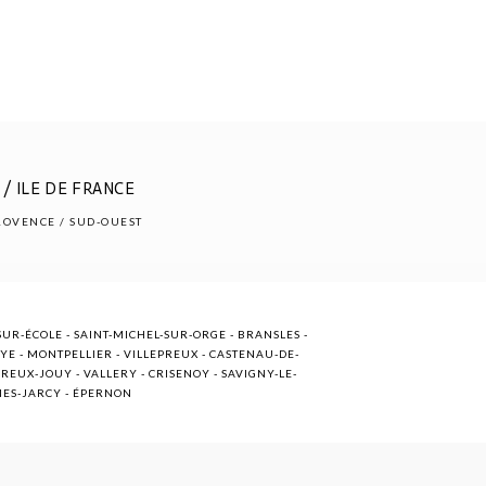
/ ILE DE FRANCE
PROVENCE / SUD-OUEST
UR-ÉCOLE - SAINT-MICHEL-SUR-ORGE - BRANSLES -
OYE - MONTPELLIER - VILLEPREUX - CASTENAU-DE-
EUX-JOUY - VALLERY - CRISENOY - SAVIGNY-LE-
NNES-JARCY - ÉPERNON