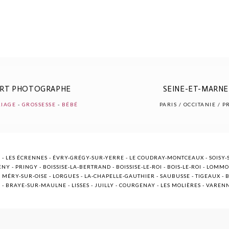
ERT PHOTOGRAPHE
SEINE-ET-MARNE 
IAGE
-
GROSSESSE
-
BÉBÉ
PARIS / OCCITANIE / 
 - LES ÉCRENNES - ÉVRY-GRÉGY-SUR-YERRE - LE COUDRAY-MONTCEAUX - SOISY-S
NY - PRINGY - BOISSISE-LA-BERTRAND - BOISSISE-LE-ROI - BOIS-LE-ROI - LOMM
ÉRY-SUR-OISE - LORGUES - LA-CHAPELLE-GAUTHIER - SAUBUSSE - TIGEAUX - BR
E - BRAYE-SUR-MAULNE - LISSES - JUILLY - COURGENAY - LES MOLIÈRES - VARE