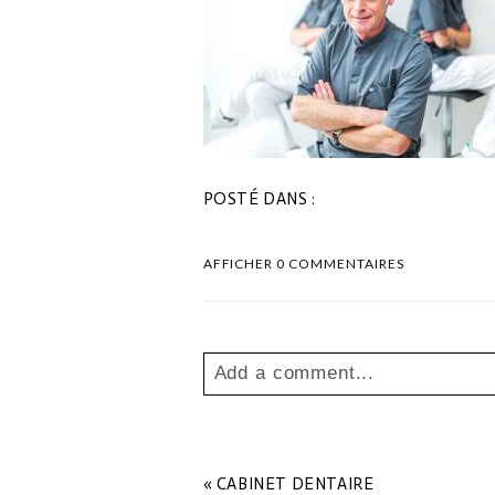
POSTÉ DANS :
AFFICHER
0 COMMENTAIRES
Add a comment...
Your email is
never
published o
«
CABINET DENTAIRE