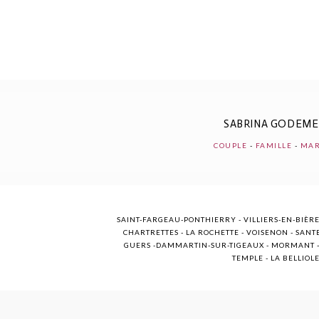
POST COMMENT
SABRINA GODEM
COUPLE
-
FAMILLE
-
MAR
SAINT-FARGEAU-PONTHIERRY - VILLIERS-EN-BIÈRE
CHARTRETTES - LA ROCHETTE - VOISENON - SANTE
GUERS -DAMMARTIN-SUR-TIGEAUX - MORMANT - M
TEMPLE - LA BELLIOL