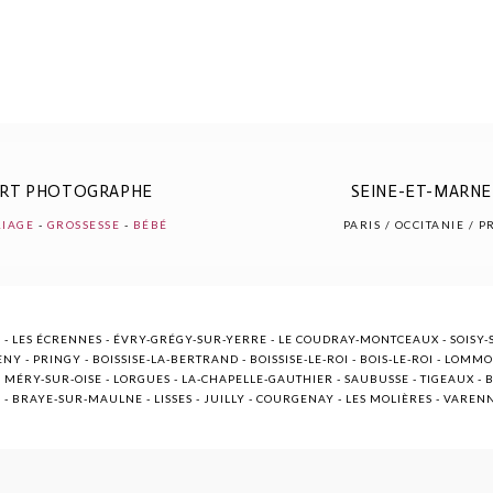
ERT PHOTOGRAPHE
SEINE-ET-MARNE 
IAGE
-
GROSSESSE
-
BÉBÉ
PARIS / OCCITANIE / 
 - LES ÉCRENNES - ÉVRY-GRÉGY-SUR-YERRE - LE COUDRAY-MONTCEAUX - SOISY-S
NY - PRINGY - BOISSISE-LA-BERTRAND - BOISSISE-LE-ROI - BOIS-LE-ROI - LOMM
ÉRY-SUR-OISE - LORGUES - LA-CHAPELLE-GAUTHIER - SAUBUSSE - TIGEAUX - BR
E - BRAYE-SUR-MAULNE - LISSES - JUILLY - COURGENAY - LES MOLIÈRES - VARE