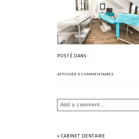
POSTÉ DANS :
AFFICHER
0 COMMENTAIRES
Add a comment...
Your email is
never
published o
«
CABINET DENTAIRE