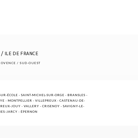
/ ILE DE FRANCE
PROVENCE / SUD-OUEST
UR-ÉCOLE - SAINT-MICHEL-SUR-ORGE - BRANSLES -
OYE - MONTPELLIER - VILLEPREUX - CASTENAU-DE-
EUX-JOUY - VALLERY - CRISENOY - SAVIGNY-LE-
NNES-JARCY - ÉPERNON