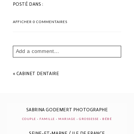
POSTÉ DANS :
AFFICHER
0 COMMENTAIRES
Add a comment...
Your email is
never
published or shared.
Les champs marqués sont requis *
«
CABINET DENTAIRE
SABRINA GODEMERT PHOTOGRAPHE
COUPLE
-
FAMILLE
-
MARIAGE
-
GROSSESSE
-
BÉBÉ
SEINE-ET-MARNE / ILE DE FRANCE