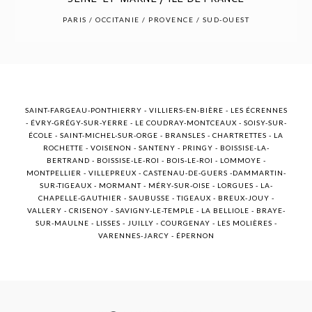
POST COMMENT
PARIS / OCCITANIE / PROVENCE / SUD-OUEST
SAINT-FARGEAU-PONTHIERRY - VILLIERS-EN-BIÈRE - LES ÉCRENNES
- ÉVRY-GRÉGY-SUR-YERRE - LE COUDRAY-MONTCEAUX - SOISY-SUR-
ÉCOLE - SAINT-MICHEL-SUR-ORGE - BRANSLES - CHARTRETTES - LA
ROCHETTE - VOISENON - SANTENY - PRINGY - BOISSISE-LA-
BERTRAND - BOISSISE-LE-ROI - BOIS-LE-ROI - LOMMOYE -
MONTPELLIER - VILLEPREUX - CASTENAU-DE-GUERS -DAMMARTIN-
SUR-TIGEAUX - MORMANT - MÉRY-SUR-OISE - LORGUES - LA-
CHAPELLE-GAUTHIER - SAUBUSSE - TIGEAUX - BREUX-JOUY -
VALLERY - CRISENOY - SAVIGNY-LE-TEMPLE - LA BELLIOLE - BRAYE-
SUR-MAULNE - LISSES - JUILLY - COURGENAY - LES MOLIÈRES -
VARENNES-JARCY - ÉPERNON