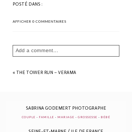
POSTÉ DANS :
AFFICHER
0 COMMENTAIRES
Add a comment...
Your email is
never
published or shared.
Les champs marqués sont requis *
«
THE TOWER RUN – VERAMA
SABRINA GODEMERT PHOTOGRAPHE
COUPLE
-
FAMILLE
-
MARIAGE
-
GROSSESSE
-
BÉBÉ
SEINE-ET-MARNE / ILE DE FRANCE