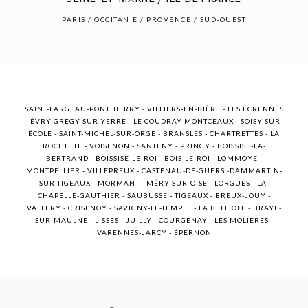
POST COMMENT
PARIS / OCCITANIE / PROVENCE / SUD-OUEST
SAINT-FARGEAU-PONTHIERRY - VILLIERS-EN-BIÈRE - LES ÉCRENNES
- ÉVRY-GRÉGY-SUR-YERRE - LE COUDRAY-MONTCEAUX - SOISY-SUR-
ÉCOLE - SAINT-MICHEL-SUR-ORGE - BRANSLES - CHARTRETTES - LA
ROCHETTE - VOISENON - SANTENY - PRINGY - BOISSISE-LA-
BERTRAND - BOISSISE-LE-ROI - BOIS-LE-ROI - LOMMOYE -
MONTPELLIER - VILLEPREUX - CASTENAU-DE-GUERS -DAMMARTIN-
SUR-TIGEAUX - MORMANT - MÉRY-SUR-OISE - LORGUES - LA-
CHAPELLE-GAUTHIER - SAUBUSSE - TIGEAUX - BREUX-JOUY -
VALLERY - CRISENOY - SAVIGNY-LE-TEMPLE - LA BELLIOLE - BRAYE-
SUR-MAULNE - LISSES - JUILLY - COURGENAY - LES MOLIÈRES -
VARENNES-JARCY - ÉPERNON