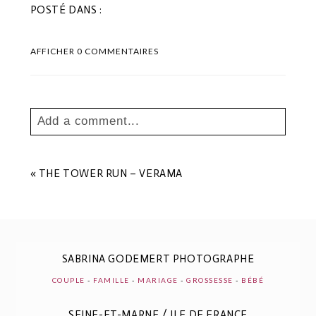
POSTÉ DANS :
AFFICHER
0 COMMENTAIRES
Add a comment...
Your email is
never
published or shared.
Les champs marqués sont requis *
«
THE TOWER RUN – VERAMA
SABRINA GODEMERT PHOTOGRAPHE
COUPLE
-
FAMILLE
-
MARIAGE
-
GROSSESSE
-
BÉBÉ
SEINE-ET-MARNE / ILE DE FRANCE