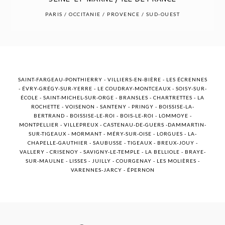
POST COMMENT
PARIS / OCCITANIE / PROVENCE / SUD-OUEST
SAINT-FARGEAU-PONTHIERRY - VILLIERS-EN-BIÈRE - LES ÉCRENNES
- ÉVRY-GRÉGY-SUR-YERRE - LE COUDRAY-MONTCEAUX - SOISY-SUR-
ÉCOLE - SAINT-MICHEL-SUR-ORGE - BRANSLES - CHARTRETTES - LA
ROCHETTE - VOISENON - SANTENY - PRINGY - BOISSISE-LA-
BERTRAND - BOISSISE-LE-ROI - BOIS-LE-ROI - LOMMOYE -
MONTPELLIER - VILLEPREUX - CASTENAU-DE-GUERS -DAMMARTIN-
SUR-TIGEAUX - MORMANT - MÉRY-SUR-OISE - LORGUES - LA-
CHAPELLE-GAUTHIER - SAUBUSSE - TIGEAUX - BREUX-JOUY -
VALLERY - CRISENOY - SAVIGNY-LE-TEMPLE - LA BELLIOLE - BRAYE-
SUR-MAULNE - LISSES - JUILLY - COURGENAY - LES MOLIÈRES -
VARENNES-JARCY - ÉPERNON