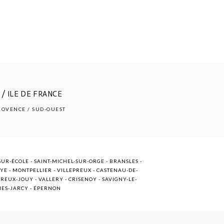
/ ILE DE FRANCE
PROVENCE / SUD-OUEST
UR-ÉCOLE - SAINT-MICHEL-SUR-ORGE - BRANSLES -
OYE - MONTPELLIER - VILLEPREUX - CASTENAU-DE-
EUX-JOUY - VALLERY - CRISENOY - SAVIGNY-LE-
NNES-JARCY - ÉPERNON