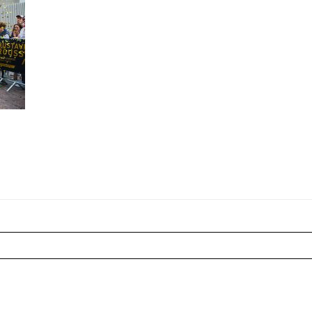
r shared. Les champs marqués sont requis *