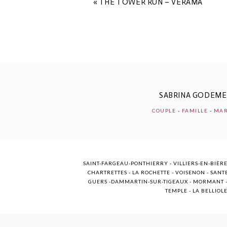
«
THE TOWER RUN – VERAMA
POST COMMENT
SABRINA GODEM
COUPLE
-
FAMILLE
-
MAR
SAINT-FARGEAU-PONTHIERRY - VILLIERS-EN-BIÈRE
CHARTRETTES - LA ROCHETTE - VOISENON - SANTE
GUERS -DAMMARTIN-SUR-TIGEAUX - MORMANT - M
TEMPLE - LA BELLIOL