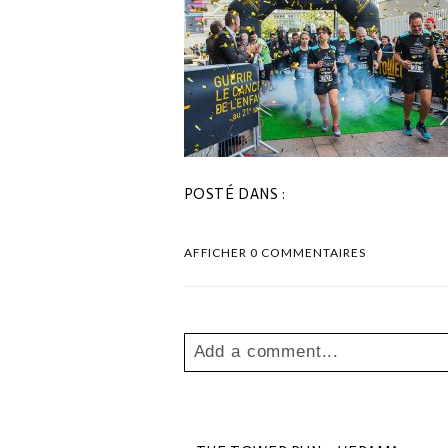
POSTÉ DANS :
AFFICHER
0 COMMENTAIRES
Add a comment...
Your email is
never
published o