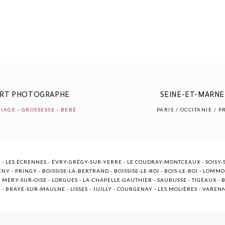
ERT PHOTOGRAPHE
SEINE-ET-MARNE 
IAGE
-
GROSSESSE
-
BÉBÉ
PARIS / OCCITANIE / 
 - LES ÉCRENNES - ÉVRY-GRÉGY-SUR-YERRE - LE COUDRAY-MONTCEAUX - SOISY-S
NY - PRINGY - BOISSISE-LA-BERTRAND - BOISSISE-LE-ROI - BOIS-LE-ROI - LOMM
ÉRY-SUR-OISE - LORGUES - LA-CHAPELLE-GAUTHIER - SAUBUSSE - TIGEAUX - BR
E - BRAYE-SUR-MAULNE - LISSES - JUILLY - COURGENAY - LES MOLIÈRES - VARE