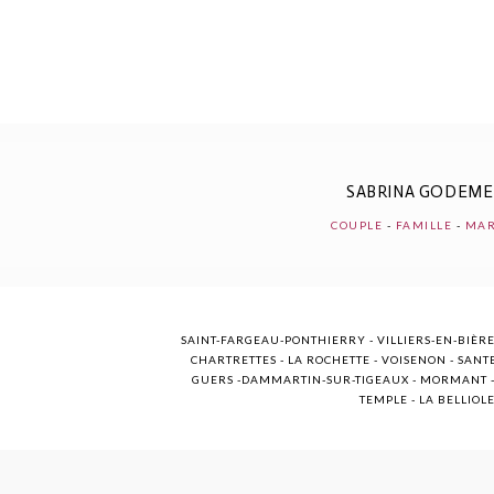
POST COMMENT
SABRINA GODEM
COUPLE
-
FAMILLE
-
MAR
SAINT-FARGEAU-PONTHIERRY - VILLIERS-EN-BIÈRE
CHARTRETTES - LA ROCHETTE - VOISENON - SANTE
GUERS -DAMMARTIN-SUR-TIGEAUX - MORMANT - M
TEMPLE - LA BELLIOL