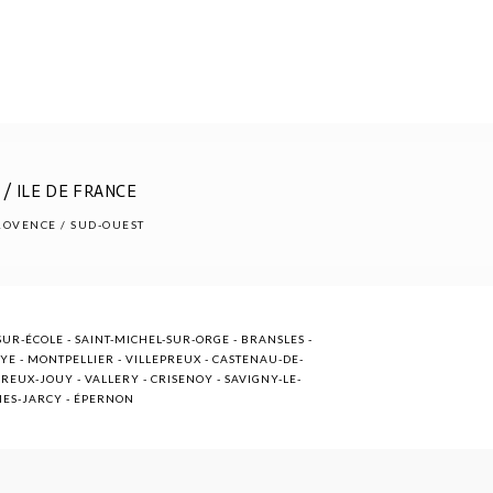
/ ILE DE FRANCE
PROVENCE / SUD-OUEST
UR-ÉCOLE - SAINT-MICHEL-SUR-ORGE - BRANSLES -
OYE - MONTPELLIER - VILLEPREUX - CASTENAU-DE-
EUX-JOUY - VALLERY - CRISENOY - SAVIGNY-LE-
NNES-JARCY - ÉPERNON