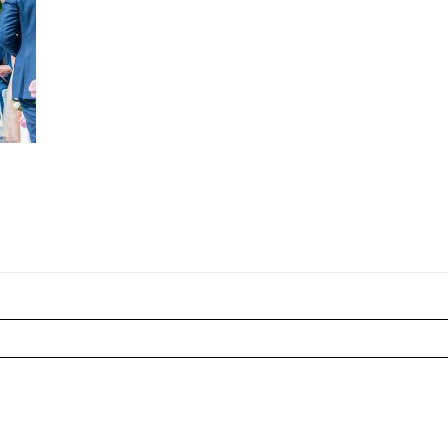
r shared. Les champs marqués sont requis *