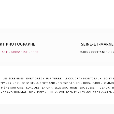
ERT PHOTOGRAPHE
SEINE-ET-MARNE 
IAGE
-
GROSSESSE
-
BÉBÉ
PARIS / OCCITANIE / 
 - LES ÉCRENNES - ÉVRY-GRÉGY-SUR-YERRE - LE COUDRAY-MONTCEAUX - SOISY-S
NY - PRINGY - BOISSISE-LA-BERTRAND - BOISSISE-LE-ROI - BOIS-LE-ROI - LOMM
ÉRY-SUR-OISE - LORGUES - LA-CHAPELLE-GAUTHIER - SAUBUSSE - TIGEAUX - BR
E - BRAYE-SUR-MAULNE - LISSES - JUILLY - COURGENAY - LES MOLIÈRES - VARE